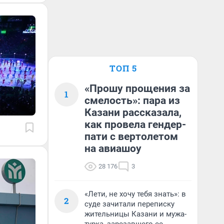
ТОП 5
«Прошу прощения за
1
смелость»: пара из
Казани рассказала,
как провела гендер-
пати с вертолетом
на авиашоу
28 176
3
«Лети, не хочу тебя знать»: в
2
суде зачитали переписку
жительницы Казани и мужа-