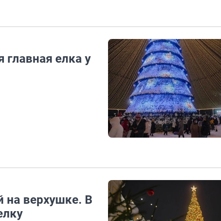
я главная елка у
й на верхушке. В
елку