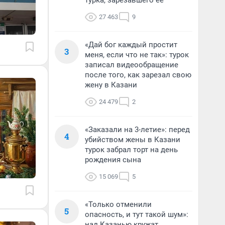
турка, зарезавшего ее
27 463
9
«Дай бог каждый простит
3
меня, если что не так»: турок
записал видеообращение
после того, как зарезал свою
жену в Казани
24 479
2
«Заказали на 3-летие»: перед
4
убийством жены в Казани
турок забрал торт на день
рождения сына
15 069
5
«Только отменили
5
опасность, и тут такой шум»:
над Казанью кружат