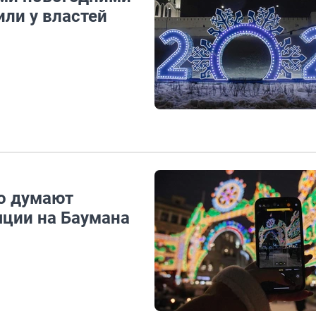
ли у властей
то думают
яции на Баумана