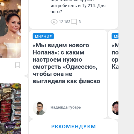
истребитель и Ту-214. Для
чего?
12 183
3
МНЕНИЕ
МНЕНИЕ
«Мы видим нового
«Машин
Нолана»: с каким
полете
настроем нужно
сравни
смотреть «Одиссею»,
Казахс
чтобы она не
выглядела как фиаско
Надежда Губарь
Ан
РЕКОМЕНДУЕМ