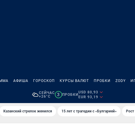
АММА
АФИША
ГОРОСКОП
КУРСЫ ВАЛЮТ
ПРОБКИ
ZODY
И
USD 80,93
СЕЙЧАС
3
ПРОБКИ
+26°C
EUR 93,19
Казанский стрелок женился
15 лет с трагедии с «Булгарией»
Рост 