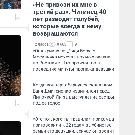
«Не привози их мне в
третий раз». Читинец 40
лет разводит голубей,
которые всегда к нему
возвращаются
12 часов
8 683
9
«Она крикнула: „Дядя Боря!“»
Москвичка исчезла ночью у океана
во Вьетнаме. Что произошло в
последние минуты пропажи девушки
Когда концерт обернулся скандалом.
Ваня Дмитриенко извинился перед
Линочкой Ли за выступление сестры
под ее голос
«Это тот, кого ты травила»: прикамца
приговорили к 22 годам за убийство
семьи его девушки, сейчас он звонит