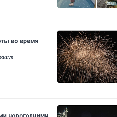
юты во время
аникул
ими новогодними