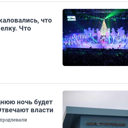
жаловались, что
 елку. Что
днюю ночь будет
Отвечают власти
 продлевали