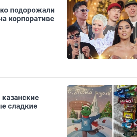
ько подорожали
на корпоративе
 казанские
ые сладкие