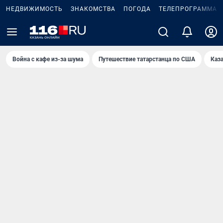
НЕДВИЖИМОСТЬ
ЗНАКОМСТВА
ПОГОДА
ТЕЛЕПРОГРАММА
Война с кафе из-за шума
Путешествие татарстанца по США
Каз