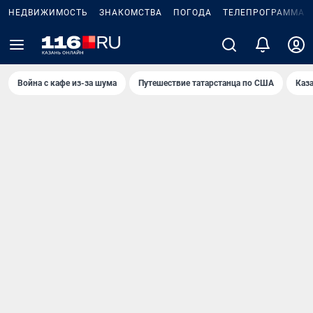
НЕДВИЖИМОСТЬ
ЗНАКОМСТВА
ПОГОДА
ТЕЛЕПРОГРАММА
Война с кафе из-за шума
Путешествие татарстанца по США
Каз