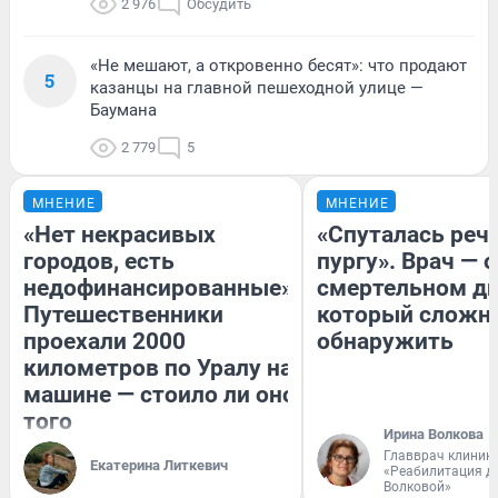
2 976
Обсудить
«Не мешают, а откровенно бесят»: что продают
5
казанцы на главной пешеходной улице —
Баумана
2 779
5
МНЕНИЕ
МНЕНИЕ
«Нет некрасивых
«Спуталась речь
городов, есть
пургу». Врач — о
недофинансированные».
смертельном ди
Путешественники
который сложн
проехали 2000
обнаружить
километров по Уралу на
машине — стоило ли оно
того
Ирина Волкова
Главврач клиник
Екатерина Литкевич
«Реабилитация д
Волковой»