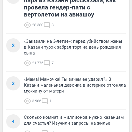
пара из Казани рассказала, как
провела гендер-пати с
вертолетом на авиашоу
28 380
3
«Заказали на 3-летие»: перед убийством жены
2
в Казани турок забрал торт на день рождения
сына
21 775
7
«Мама! Мамочка! Ты зачем ее ударил?» В
3
Казани маленькая девочка в истерике отгоняла
мужчину от матери
3 986
1
Сколько комнат и миллионов нужно казанцам
4
для счастья? Изучили запросы на жилье