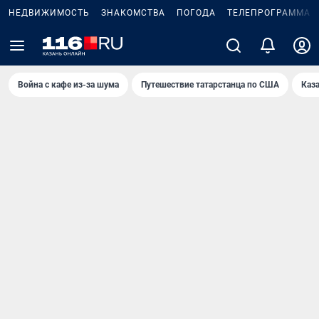
НЕДВИЖИМОСТЬ
ЗНАКОМСТВА
ПОГОДА
ТЕЛЕПРОГРАММА
Война с кафе из-за шума
Путешествие татарстанца по США
Каз