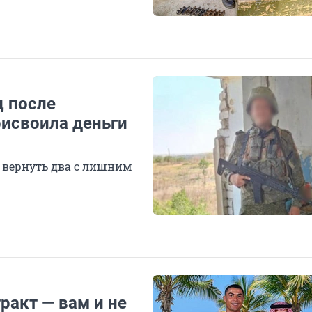
ц после
исвоила деньги
 вернуть два с лишним
ракт — вам и не