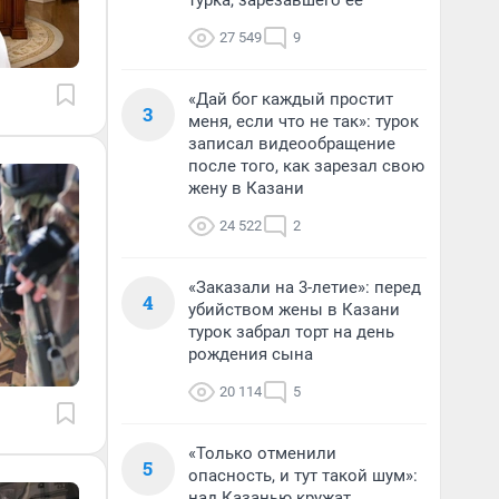
турка, зарезавшего ее
27 549
9
«Дай бог каждый простит
3
меня, если что не так»: турок
записал видеообращение
после того, как зарезал свою
жену в Казани
24 522
2
«Заказали на 3-летие»: перед
4
убийством жены в Казани
турок забрал торт на день
рождения сына
20 114
5
«Только отменили
5
опасность, и тут такой шум»:
над Казанью кружат