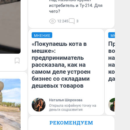
истребитель и Ту-214. Для
чего?
12 245
3
МНЕНИЕ
МНЕНИЕ
«Покупаешь кота в
Продаш
мешке»:
возьмут
предприниматель
нам го
рассказала, как на
налого
самом деле устроен
коснет
бизнес со складами
даже р
дешевых товаров
Наталья Шорохова
Ан
Открыла кофейную точку на
деньги соцразвития
РЕКОМЕНДУЕМ