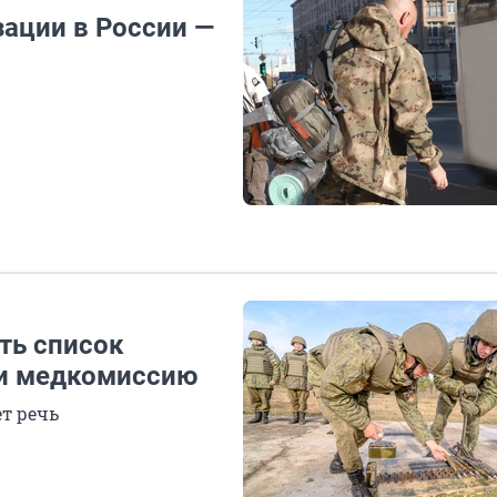
ации в России —
ть список
ти медкомиссию
т речь