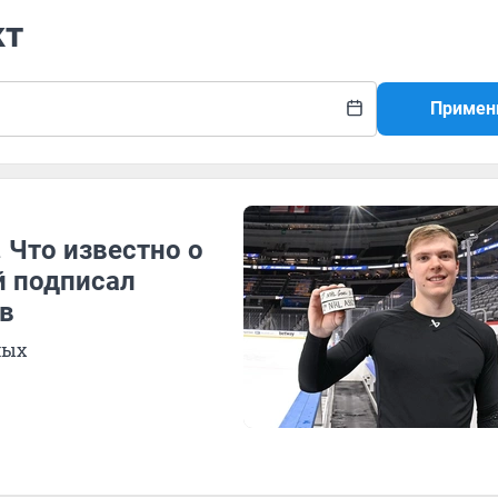
кт
Примен
. Что известно о
й подписал
ов
мых