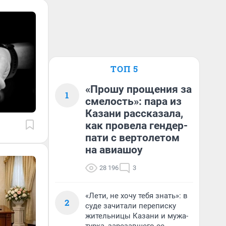
ТОП 5
«Прошу прощения за
1
смелость»: пара из
Казани рассказала,
как провела гендер-
пати с вертолетом
на авиашоу
28 196
3
«Лети, не хочу тебя знать»: в
2
суде зачитали переписку
жительницы Казани и мужа-