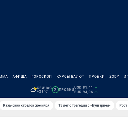
АММА
АФИША
ГОРОСКОП
КУРСЫ ВАЛЮТ
ПРОБКИ
ZODY
И
USD 81,41
СЕЙЧАС
2
ПРОБКИ
+21°C
EUR 94,06
Казанский стрелок женился
15 лет с трагедии с «Булгарией»
Рост 