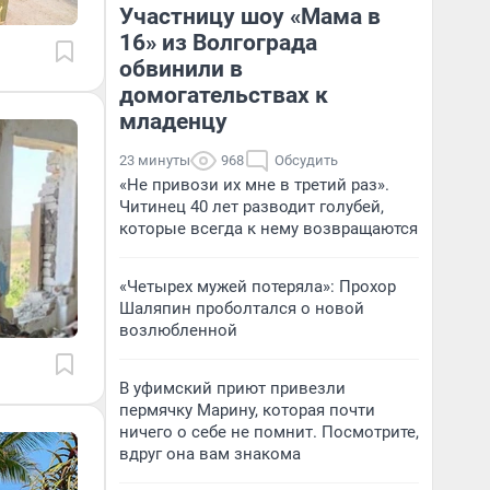
Участницу шоу «Мама в
16» из Волгограда
обвинили в
домогательствах к
младенцу
23 минуты
968
Обсудить
«Не привози их мне в третий раз».
Читинец 40 лет разводит голубей,
которые всегда к нему возвращаются
«Четырех мужей потеряла»: Прохор
Шаляпин проболтался о новой
возлюбленной
В уфимский приют привезли
пермячку Марину, которая почти
ничего о себе не помнит. Посмотрите,
вдруг она вам знакома