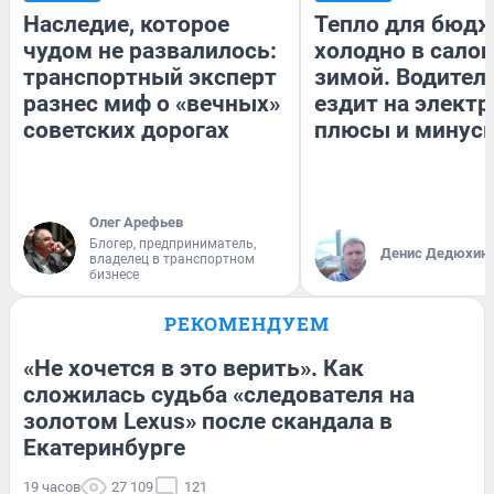
Наследие, которое
Тепло для бюдж
чудом не развалилось:
холодно в сало
транспортный эксперт
зимой. Водитель
разнес миф о «вечных»
ездит на электр
советских дорогах
плюсы и минус
Олег Арефьев
Блогер, предприниматель,
Денис Дедюхин
владелец в транспортном
бизнесе
РЕКОМЕНДУЕМ
«Не хочется в это верить». Как
сложилась судьба «следователя на
золотом Lexus» после скандала в
Екатеринбурге
19 часов
27 109
121