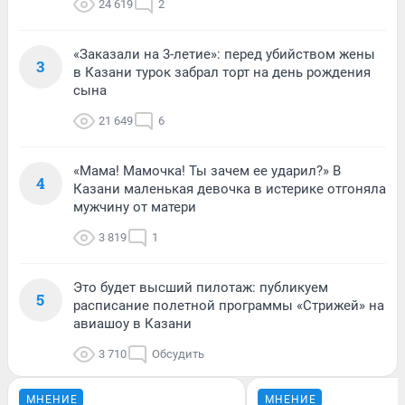
24 619
2
«Заказали на 3-летие»: перед убийством жены
3
в Казани турок забрал торт на день рождения
сына
21 649
6
«Мама! Мамочка! Ты зачем ее ударил?» В
4
Казани маленькая девочка в истерике отгоняла
мужчину от матери
3 819
1
Это будет высший пилотаж: публикуем
5
расписание полетной программы «Стрижей» на
авиашоу в Казани
3 710
Обсудить
МНЕНИЕ
МНЕНИЕ