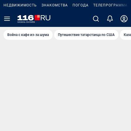
НЕДВИЖИМОСТЬ
ЗНАКОМСТВА
ПОГОДА
ТЕЛЕПРОГРАММА
Война с кафе из-за шума
Путешествие татарстанца по США
Каз