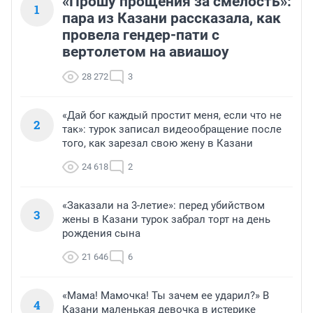
«Прошу прощения за смелость»:
1
пара из Казани рассказала, как
провела гендер-пати с
вертолетом на авиашоу
28 272
3
«Дай бог каждый простит меня, если что не
2
так»: турок записал видеообращение после
того, как зарезал свою жену в Казани
24 618
2
«Заказали на 3-летие»: перед убийством
3
жены в Казани турок забрал торт на день
рождения сына
21 646
6
«Мама! Мамочка! Ты зачем ее ударил?» В
4
Казани маленькая девочка в истерике