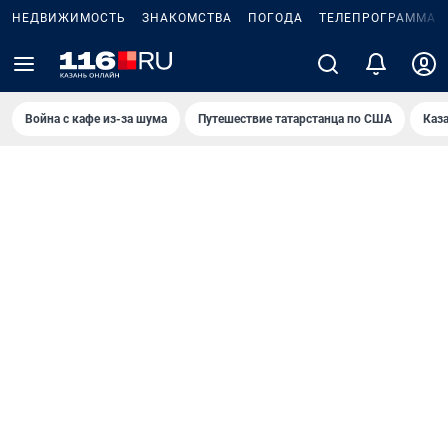
НЕДВИЖИМОСТЬ
ЗНАКОМСТВА
ПОГОДА
ТЕЛЕПРОГРАММА
Война с кафе из-за шума
Путешествие татарстанца по США
Каз