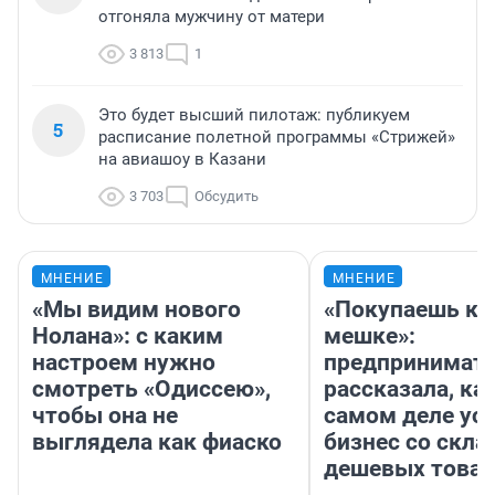
отгоняла мужчину от матери
3 813
1
Это будет высший пилотаж: публикуем
5
расписание полетной программы «Стрижей»
на авиашоу в Казани
3 703
Обсудить
МНЕНИЕ
МНЕНИЕ
«Мы видим нового
«Покупаешь ко
Нолана»: с каким
мешке»:
настроем нужно
предпринимат
смотреть «Одиссею»,
рассказала, как
чтобы она не
самом деле ус
выглядела как фиаско
бизнес со скл
дешевых това