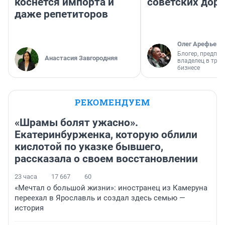
коснется импорта и
советских доро
даже репетиторов
Олег Арефьев
Блогер, предпри
Анастасия Завгородняя
владелец в тра
бизнесе
РЕКОМЕНДУЕМ
«Шрамы болят ужасно».
Екатеринбурженка, которую облили
кислотой по указке бывшего,
рассказала о своем восстановлении
23 часа
17 667
60
«Мечтал о большой жизни»: иностранец из Камеруна
переехал в Ярославль и создал здесь семью —
история