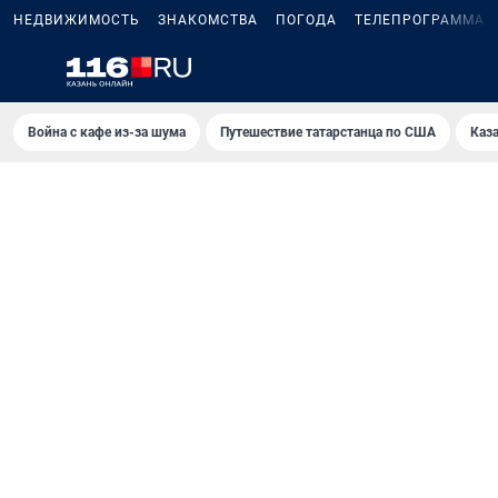
НЕДВИЖИМОСТЬ
ЗНАКОМСТВА
ПОГОДА
ТЕЛЕПРОГРАММА
Война с кафе из-за шума
Путешествие татарстанца по США
Каз