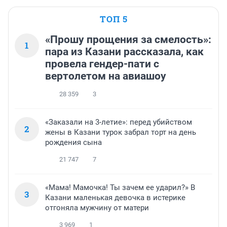
ТОП 5
«Прошу прощения за смелость»:
1
пара из Казани рассказала, как
провела гендер-пати с
вертолетом на авиашоу
28 359
3
«Заказали на 3-летие»: перед убийством
2
жены в Казани турок забрал торт на день
рождения сына
21 747
7
«Мама! Мамочка! Ты зачем ее ударил?» В
3
Казани маленькая девочка в истерике
отгоняла мужчину от матери
3 969
1