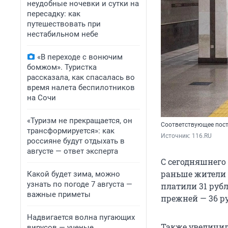
неудобные ночевки и сутки на
пересадку: как
путешествовать при
нестабильном небе
«В переходе с вонючим
бомжом». Туристка
рассказала, как спасалась во
время налета беспилотников
на Сочи
«Туризм не прекращается, он
Соответствующее пост
трансформируется»: как
Источник: 
116.RU
россияне будут отдыхать в
августе — ответ эксперта
С сегодняшнего 
раньше жители 
Какой будет зима, можно
узнать по погоде 7 августа —
платили 31 рубл
важные приметы
прежней — 36 р
Надвигается волна пугающих
Также увеличил
вирусов — ученые