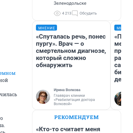
Зеленодольске
4 213
Обсудить
МНЕНИЕ
МНЕНИ
«Спуталась речь, понес
«Поку
пургу». Врач — о
мешке
смертельном диагнозе,
предп
который сложно
расска
обнаружить
самом
бизне
земном
дешев
тной
Ирина Волкова
ичилась
Главврач клиники
«Реабилитация доктора
Волковой»
РЕКОМЕНДУЕМ
то
а.
«Кто-то считает меня
сь