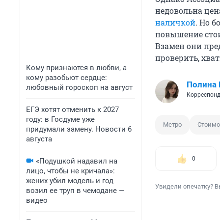
недовольна цен
наличкой
. Но 
повышение сто
Взамен они пр
проверить, хват
Кому признаются в любви, а
кому разобьют сердце:
Полина 
любовный гороскоп на август
Корреспонд
ЕГЭ хотят отменить к 2027
году: в Госдуме уже
Метро
Стоимо
придумали замену. Новости 6
августа
0
«Подушкой надавил на
лицо, чтобы не кричала»:
жених убил модель и год
Увидели опечатку? В
возил ее труп в чемодане —
видео