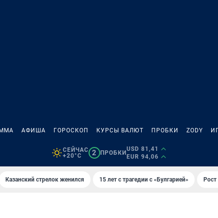
АММА
АФИША
ГОРОСКОП
КУРСЫ ВАЛЮТ
ПРОБКИ
ZODY
И
USD 81,41
СЕЙЧАС
2
ПРОБКИ
+20°C
EUR 94,06
Казанский стрелок женился
15 лет с трагедии с «Булгарией»
Рост 