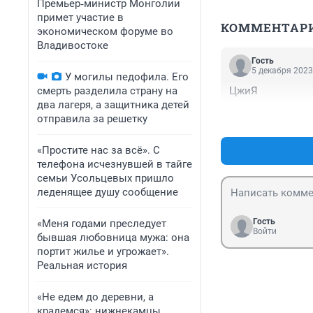
Премьер‑министр Монголии
примет участие в
КОММЕНТАР
экономическом форуме во
Владивостоке
Гость
5 декабря 2023
У могилы педофила. Его
смерть разделила страну на
ЦжиЯ
два лагеря, а защитника детей
отправила за решетку
«Простите нас за всё». С
телефона исчезнувшей в тайге
семьи Усольцевых пришло
леденящее душу сообщение
Гость
«Меня годами преследует
Войти
бывшая любовница мужа: она
портит жилье и угрожает».
Реальная история
«Не едем до деревни, а
крадемся»: нижнекамцы