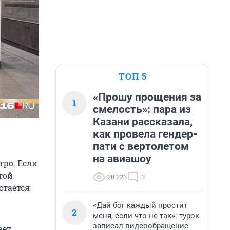
ТОП 5
«Прошу прощения за
1
смелость»: пара из
Казани рассказала,
как провела гендер-
пати с вертолетом
на авиашоу
тро. Если
той
28 223
3
стается
«Дай бог каждый простит
2
меня, если что не так»: турок
записал видеообращение
ает