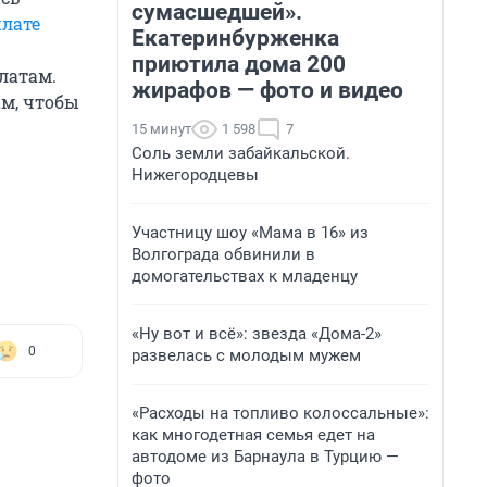
сумасшедшей».
плате
Екатеринбурженка
приютила дома 200
латам.
жирафов — фото и видео
м, чтобы
15 минут
1 598
7
Соль земли забайкальской.
Нижегородцевы
Участницу шоу «Мама в 16» из
Волгограда обвинили в
домогательствах к младенцу
«Ну вот и всё»: звезда «Дома-2»
0
развелась с молодым мужем
«Расходы на топливо колоссальные»:
как многодетная семья едет на
автодоме из Барнаула в Турцию —
фото