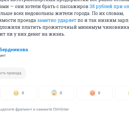
ами — они хотели брать с пассажиров
38 рублей при о
больше всех недовольны жители города. По их словам,
имости проезда
заметно ударяет
по и так низким зарп
едложили платить прожиточный минимум чиновника
ит ли у них денег на жизнь.
Бердникова
ент
сть проезда
0
0
0
ыделите фрагмент и нажмите Ctrl+Enter