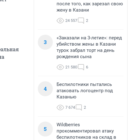
после того, как зарезал свою
жену в Казани
24 557
2
«Заказали на 3-летие»: перед
3
убийством жены в Казани
еальная
турок забрал торт на день
на
рождения сына
21 580
6
Беспилотники пытались
4
атаковать логоцентр под
Казанью
7 674
2
Wildberries
5
прокомментировал атаку
беспилотников на склад в