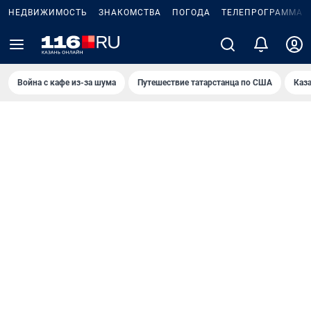
НЕДВИЖИМОСТЬ
ЗНАКОМСТВА
ПОГОДА
ТЕЛЕПРОГРАММА
Война с кафе из-за шума
Путешествие татарстанца по США
Каз