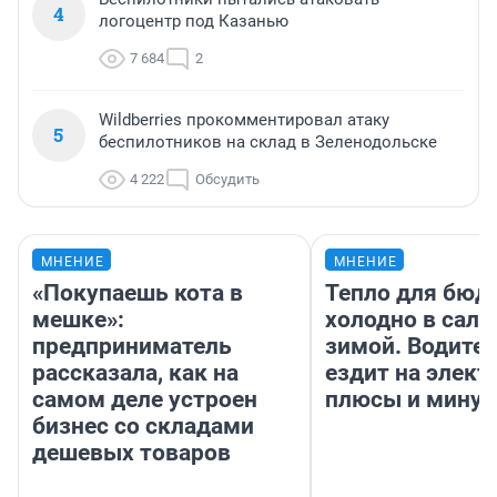
4
логоцентр под Казанью
7 684
2
Wildberries прокомментировал атаку
5
беспилотников на склад в Зеленодольске
4 222
Обсудить
МНЕНИЕ
МНЕНИЕ
«Покупаешь кота в
Тепло для бюд
мешке»:
холодно в сало
предприниматель
зимой. Водител
рассказала, как на
ездит на элект
самом деле устроен
плюсы и мину
бизнес со складами
дешевых товаров