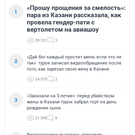
«Прошу прощения за смелость»:
1
пара из Казани рассказала, как
провела гендер-пати с
вертолетом на авиашоу
28 231
3
«Дай бог каждый простит меня, если что не
2
так»: турок записал видеообращение после
того, как зарезал свою жену в Казани
24 575
2
«Заказали на 3-летие»: перед убийством
3
жены в Казани турок забрал торт на день
рождения сына
21 598
6
Беспилотники пытались атаковать