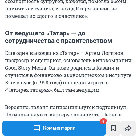
осознанность супругов, кажется, помогла обоим
принять ситуацию, и поход Игоря налево не
помешал их «долго и счастливо».
От ведущего «Татар» — до
сотрудничества с правительством
Еще один выходец из «Татар» — Артем Логинов,
продюсер и сценарист, основатель кинокомпании
Good Story Media. Он тоже родился в Казани и
отучился в финансово-экономическом институте.
Еще в вузе (с 1998 года) он начал играть в
«Четырех татарах», был там ведущим.
Вероятно, талант написания шуток подтолкнул
Логинова начать карьеру сценариста. Первые
работы — «Кадетство», «Папины дочки», «Универ»
8
Комментарии
на ТНТ. В 2008 году он и еще два компаньона
создали Good Story Media. В портфолио Логинова