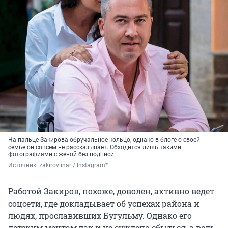
На пальце Закирова обручальное кольцо, однако в блоге о своей
семье он совсем не рассказывает. Обходится лишь такими
фотографиями с женой без подписи
Источник: 
zakirovlinar / Instagram*
Работой Закиров, похоже, доволен, активно ведет
соцсети, где докладывает об успехах района и
людях, прославивших Бугульму. Однако его
детским мечтам так и не суждено сбыться, а ведь