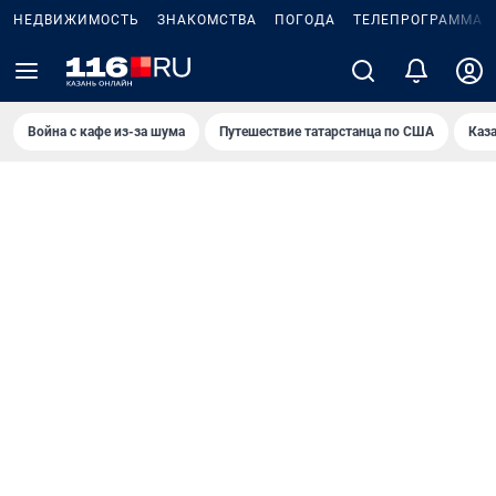
НЕДВИЖИМОСТЬ
ЗНАКОМСТВА
ПОГОДА
ТЕЛЕПРОГРАММА
Война с кафе из-за шума
Путешествие татарстанца по США
Каз