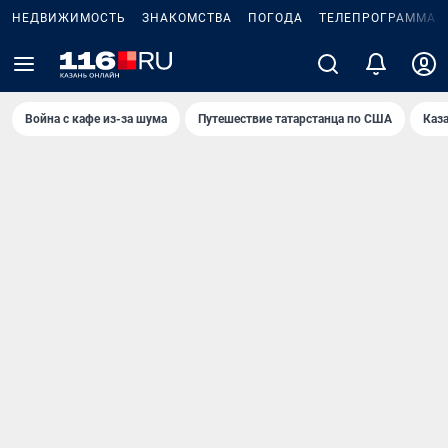
НЕДВИЖИМОСТЬ
ЗНАКОМСТВА
ПОГОДА
ТЕЛЕПРОГРАММА
Война с кафе из-за шума
Путешествие татарстанца по США
Каз