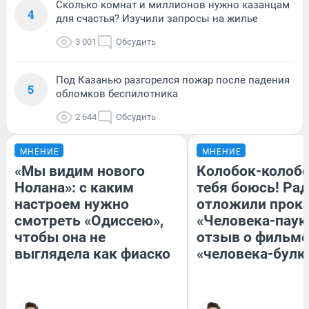
Сколько комнат и миллионов нужно казанцам
4
для счастья? Изучили запросы на жилье
3 001
Обсудить
Под Казанью разгорелся пожар после падения
5
обломков беспилотника
2 644
Обсудить
МНЕНИЕ
МНЕНИЕ
«Мы видим нового
Колобок-колобо
Нолана»: с каким
тебя боюсь! Рад
настроем нужно
отложили прок
смотреть «Одиссею»,
«Человека-паук
чтобы она не
отзыв о фильме
выглядела как фиаско
«человека-булк