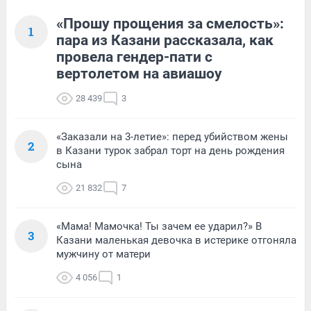
«Прошу прощения за смелость»:
1
пара из Казани рассказала, как
провела гендер-пати с
вертолетом на авиашоу
28 439
3
«Заказали на 3-летие»: перед убийством жены
2
в Казани турок забрал торт на день рождения
сына
21 832
7
«Мама! Мамочка! Ты зачем ее ударил?» В
3
Казани маленькая девочка в истерике отгоняла
мужчину от матери
4 056
1