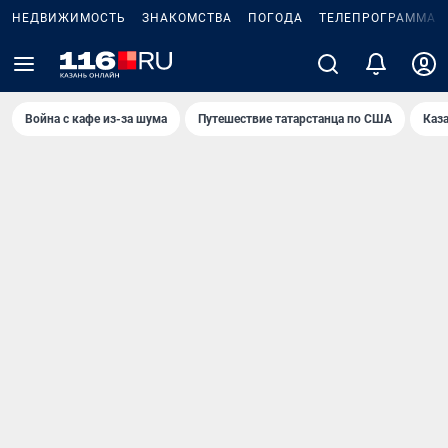
НЕДВИЖИМОСТЬ
ЗНАКОМСТВА
ПОГОДА
ТЕЛЕПРОГРАММА
Война с кафе из-за шума
Путешествие татарстанца по США
Каз