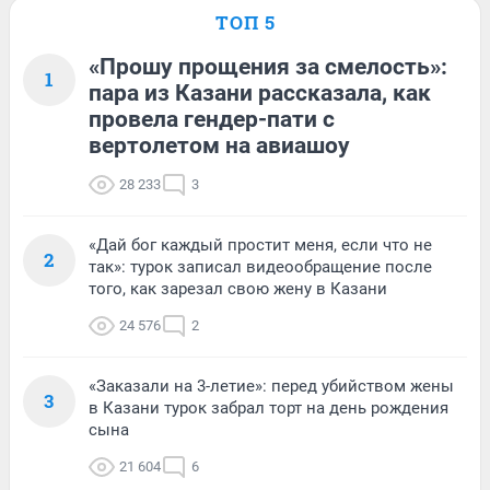
ТОП 5
«Прошу прощения за смелость»:
1
пара из Казани рассказала, как
провела гендер-пати с
вертолетом на авиашоу
28 233
3
«Дай бог каждый простит меня, если что не
2
так»: турок записал видеообращение после
того, как зарезал свою жену в Казани
24 576
2
«Заказали на 3-летие»: перед убийством жены
3
в Казани турок забрал торт на день рождения
сына
21 604
6