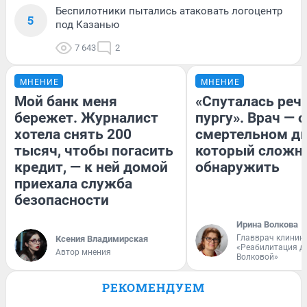
Беспилотники пытались атаковать логоцентр
5
под Казанью
7 643
2
МНЕНИЕ
МНЕНИЕ
Мой банк меня
«Спуталась речь
бережет. Журналист
пургу». Врач — о
хотела снять 200
смертельном ди
тысяч, чтобы погасить
который сложн
кредит, — к ней домой
обнаружить
приехала служба
безопасности
Ирина Волкова
Главврач клиник
Ксения Владимирская
«Реабилитация д
Автор мнения
Волковой»
РЕКОМЕНДУЕМ