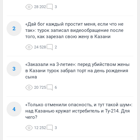
28 202
3
«Дай бог каждый простит меня, если что не
2
так»: турок записал видеообращение после
того, как зарезал свою жену в Казани
24 528
2
«Заказали на 3-летие»: перед убийством жены
3
в Казани турок забрал торт на день рождения
сына
20 725
6
«Только отменили опасность, и тут такой шум»:
4
над Казанью кружат истребитель и Ту-214. Для
чего?
12 252
3