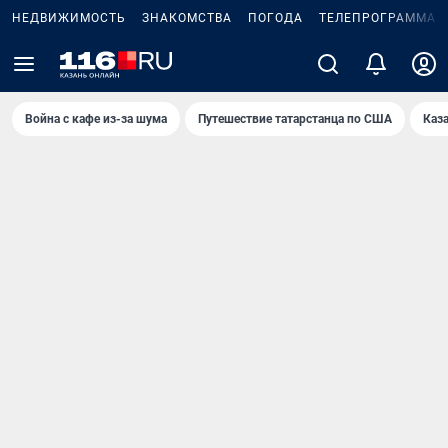
НЕДВИЖИМОСТЬ
ЗНАКОМСТВА
ПОГОДА
ТЕЛЕПРОГРАММА
Война с кафе из-за шума
Путешествие татарстанца по США
Каз