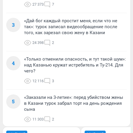
27 373
7
«Дай бог каждый простит меня, если что не
3
так»: турок записал видеообращение после
того, как зарезал свою жену в Казани
24 398
2
«Только отменили опасность, и тут такой шум»:
4
над Казанью кружат истребитель и Ту-214. Для
чего?
12 116
3
«Заказали на 3-летие»: перед убийством жены
5
в Казани турок забрал торт на день рождения
сына
11 303
2