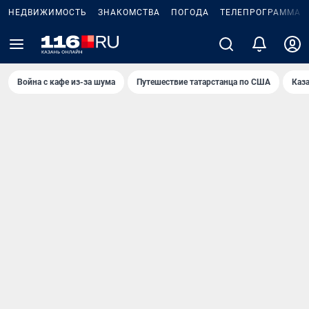
НЕДВИЖИМОСТЬ
ЗНАКОМСТВА
ПОГОДА
ТЕЛЕПРОГРАММА
Война с кафе из-за шума
Путешествие татарстанца по США
Каз