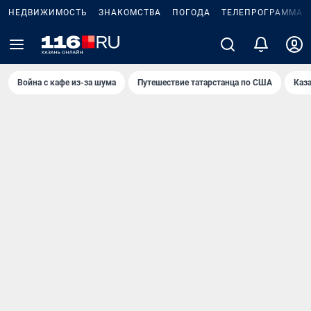
НЕДВИЖИМОСТЬ
ЗНАКОМСТВА
ПОГОДА
ТЕЛЕПРОГРАММА
Война с кафе из-за шума
Путешествие татарстанца по США
Каз