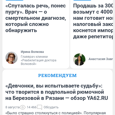
«Спуталась речь, понес
Продашь за 3000
пургу». Врач — о
возьмут с 4000.
смертельном диагнозе,
нам готовит но
который сложно
налоговый зако
обнаружить
коснется импор
даже репетитор
Ирина Волкова
Главврач клиники
Анастасия Завг
«Реабилитация доктора
Волковой»
РЕКОМЕНДУЕМ
«Девчонки, вы испытываете судьбу»:
что творится в подпольной рюмочной
на Березовой в Рязани — обзор YA62.RU
8 августа
14 466
Обсудить
«Было страшно столкнуться с полицией». Популярная