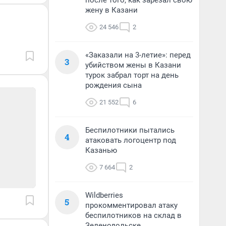
после того, как зарезал свою
жену в Казани
24 546
2
«Заказали на 3-летие»: перед
3
убийством жены в Казани
турок забрал торт на день
рождения сына
21 552
6
Беспилотники пытались
4
атаковать логоцентр под
Казанью
7 664
2
Wildberries
5
прокомментировал атаку
беспилотников на склад в
Зеленодольске