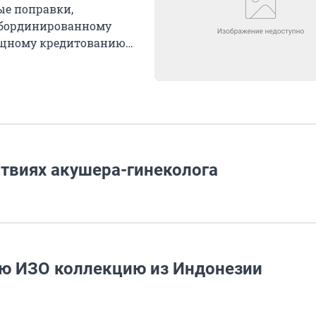
ые поправки,
убординированному
ищному кредитованию
твиях акушера-гинеколога
ею ИЗО коллекцию из Индонезии