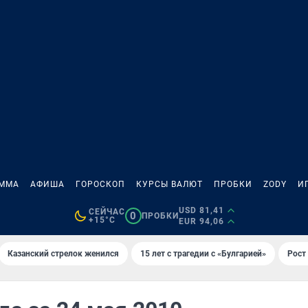
АММА
АФИША
ГОРОСКОП
КУРСЫ ВАЛЮТ
ПРОБКИ
ZODY
И
USD 81,41
СЕЙЧАС
0
ПРОБКИ
+15°C
EUR 94,06
Казанский стрелок женился
15 лет с трагедии с «Булгарией»
Рост 