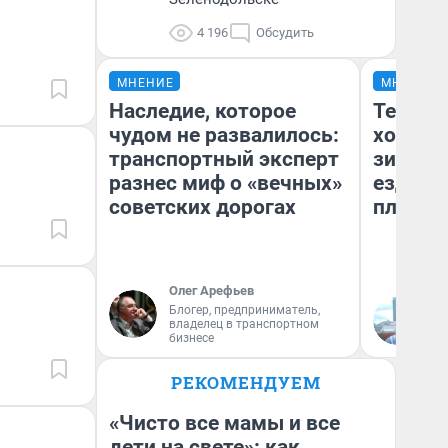
4 196
Обсудить
МНЕНИЕ
МНЕНИЕ
Наследие, которое
Тепло 
чудом не развалилось:
холодн
транспортный эксперт
зимой.
разнес миф о «вечных»
ездит н
советских дорогах
плюсы 
Олег Арефьев
Блогер, предприниматель,
Д
владелец в транспортном
бизнесе
РЕКОМЕНДУЕМ
«Чисто все мамы и все
дети на свете»: как