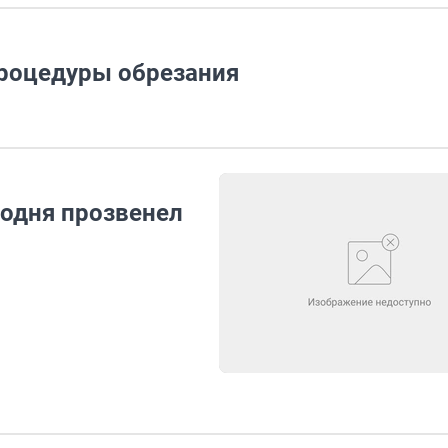
процедуры обрезания
годня прозвенел