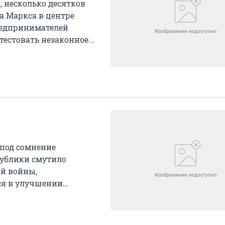
к, несколько десятков
а Маркса в центре
редпринимателей
естовать незаконное...
под сомнение
публики смутило
ой войны,
ся в улучшении