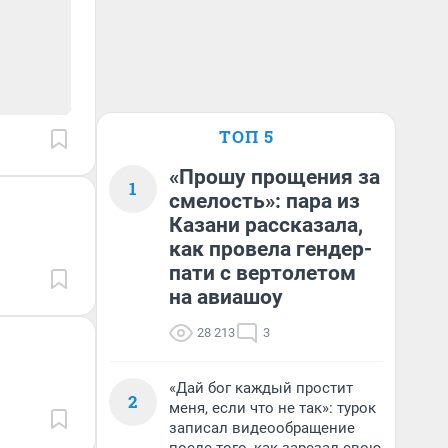
ТОП 5
«Прошу прощения за
1
смелость»: пара из
Казани рассказала,
как провела гендер-
пати с вертолетом
на авиашоу
28 213
3
«Дай бог каждый простит
2
меня, если что не так»: турок
записал видеообращение