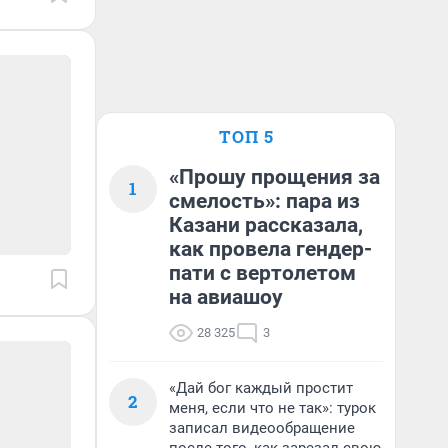
ТОП 5
«Прошу прощения за
1
смелость»: пара из
Казани рассказала,
как провела гендер-
пати с вертолетом
на авиашоу
28 325
3
«Дай бог каждый простит
2
меня, если что не так»: турок
записал видеообращение