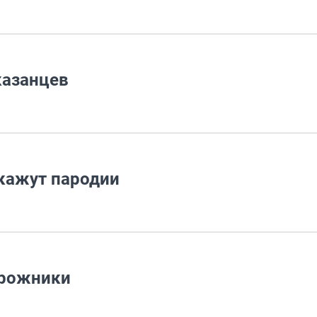
казанцев
окажут пародии
орожники