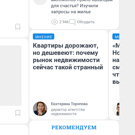
для счастья? Изучили
запросы на жилье
2 946
Обсудить
МНЕНИЕ
МНЕНИЕ
Квартиры дорожают,
«Мы ви
но дешевеют: почему
Нолана
рынок недвижимости
настро
сейчас такой странный
смотре
чтобы 
выгляд
Екатерина Торопова
На
директор агентства
недвижимости
РЕКОМЕНДУЕМ