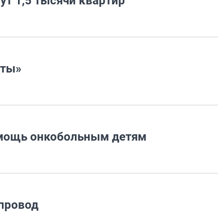
ут 1,5 тысячи квартир
рты»
омощь онкобольным детям
провод