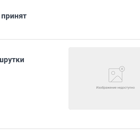
 принят
ршрутки