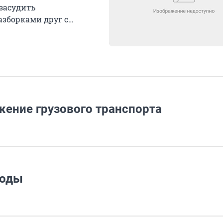
засудить
разборками друг с
жение грузового транспорта
ходы