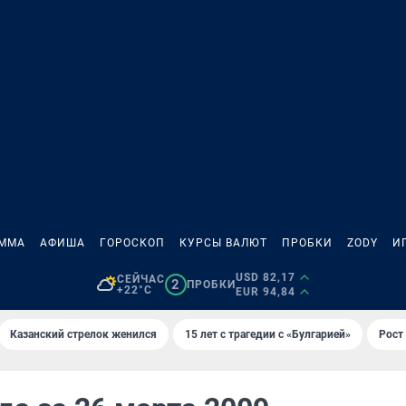
АММА
АФИША
ГОРОСКОП
КУРСЫ ВАЛЮТ
ПРОБКИ
ZODY
И
USD 82,17
СЕЙЧАС
2
ПРОБКИ
+22°C
EUR 94,84
Казанский стрелок женился
15 лет с трагедии с «Булгарией»
Рост 