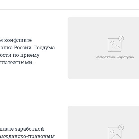
м конфликте
анка России. Госдума
ности по приему
 платежными
плате заработной
гражданско-правовым