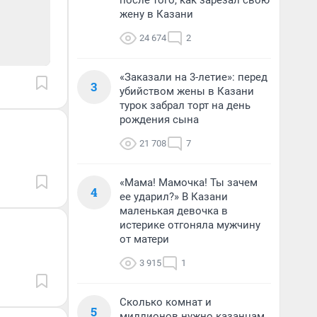
после того, как зарезал свою
жену в Казани
24 674
2
«Заказали на 3-летие»: перед
3
убийством жены в Казани
турок забрал торт на день
рождения сына
21 708
7
«Мама! Мамочка! Ты зачем
4
ее ударил?» В Казани
маленькая девочка в
истерике отгоняла мужчину
от матери
3 915
1
Сколько комнат и
5
миллионов нужно казанцам