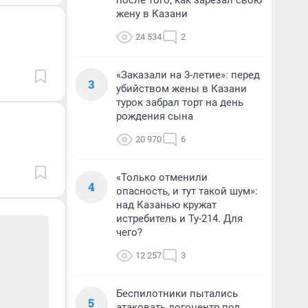
после того, как зарезал свою
жену в Казани
24 534
2
«Заказали на 3-летие»: перед
3
убийством жены в Казани
турок забрал торт на день
рождения сына
20 970
6
«Только отменили
4
опасность, и тут такой шум»:
над Казанью кружат
истребитель и Ту-214. Для
чего?
12 257
3
Беспилотники пытались
5
атаковать логоцентр под