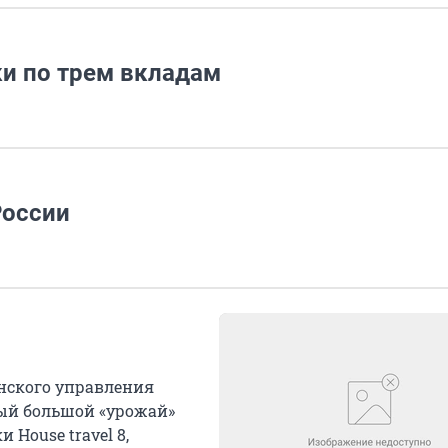
ки по трем вкладам
России
нского управления
мый большой «урожай»
 Hоusе travel 8,