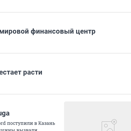
 мировой финансовый центр
естает расти
uga
ord поступили в Казань
 машины вызвали