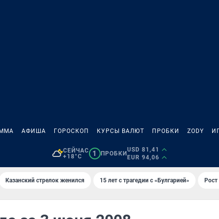
АММА
АФИША
ГОРОСКОП
КУРСЫ ВАЛЮТ
ПРОБКИ
ZODY
И
USD 81,41
СЕЙЧАС
1
ПРОБКИ
+18°C
EUR 94,06
Казанский стрелок женился
15 лет с трагедии с «Булгарией»
Рост 