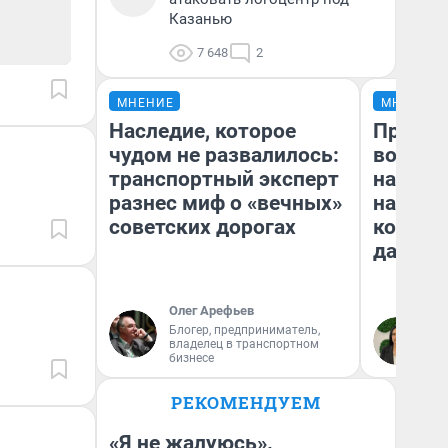
Казанью
7 648
2
МНЕНИЕ
МНЕНИЕ
Наследие, которое
Продаш
чудом не развалилось:
возьмут
транспортный эксперт
нам го
разнес миф о «вечных»
налого
советских дорогах
коснет
даже р
Олег Арефьев
Блогер, предприниматель,
Ан
владелец в транспортном
бизнесе
РЕКОМЕНДУЕМ
«Я не жалуюсь».