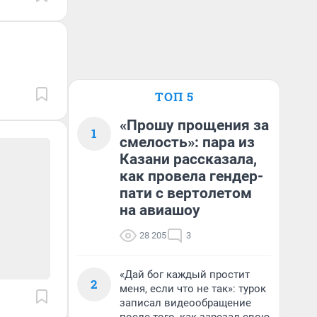
ТОП 5
«Прошу прощения за
1
смелость»: пара из
Казани рассказала,
как провела гендер-
пати с вертолетом
на авиашоу
28 205
3
«Дай бог каждый простит
2
меня, если что не так»: турок
записал видеообращение