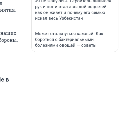
«Я не жалуюсь». Строитель лишился
е
рук и ног и стал звездой соцсетей:
иятия,
как он живет и почему его семью
искал весь Узбекистан
в наших
Может столкнуться каждый. Как
бороться с бактериальными
бороны,
болезнями овощей — советы
е в