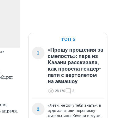
ТОП 5
«Прошу прощения за
1
сти
смелость»: пара из
Казани рассказала,
как провела гендер-
и
пати с вертолетом
ообщил
на авиашоу
28 160
3
иля,
«Лети, не хочу тебя знать»: в
2
 апреля.
суде зачитали переписку
жительницы Казани и мужа-