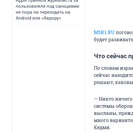
Apple приняла журналиста за
пользователя под санкциями:
не пора ли переходить на
Android или «Аврору»
MSK1.RU
погово
будет развиват
Что сейчас п
По словам изра
сейчас находит
решают, каковы
— Никто ничего 
системы оборон
высланы, прежд
много варианто
Кедми.