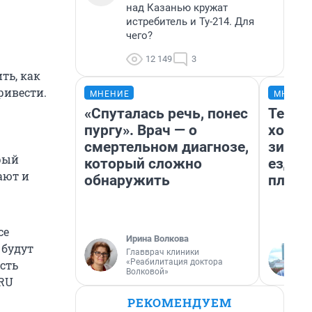
над Казанью кружат
истребитель и Ту-214. Для
чего?
12 149
3
ть, как
ривести.
МНЕНИЕ
МНЕНИ
«Спуталась речь, понес
Тепло
пургу». Врач — о
холод
смертельном диагнозе,
зимой
орый
который сложно
ездит
ают и
обнаружить
плюсы
се
Ирина Волкова
 будут
Главврач клиники
«Реабилитация доктора
сть
Волковой»
.RU
РЕКОМЕНДУЕМ