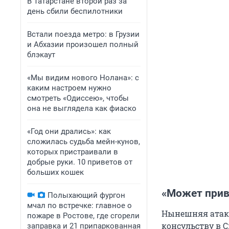
В Татарстане второй раз за
день сбили беспилотники
Встали поезда метро: в Грузии
и Абхазии произошел полный
блэкаут
«Мы видим нового Нолана»: с
каким настроем нужно
смотреть «Одиссею», чтобы
она не выглядела как фиаско
«Год они дрались»: как
сложилась судьба мейн-кунов,
которых пристраивали в
добрые руки. 10 приветов от
больших кошек
«Может прив
Полыхающий фургон
мчал по встречке: главное о
Нынешняя атака
пожаре в Ростове, где сгорели
консульству в 
заправка и 21 припаркованная