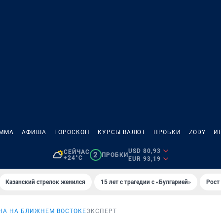
АММА
АФИША
ГОРОСКОП
КУРСЫ ВАЛЮТ
ПРОБКИ
ZODY
И
USD 80,93
СЕЙЧАС
2
ПРОБКИ
+24°C
EUR 93,19
Казанский стрелок женился
15 лет с трагедии с «Булгарией»
Рост 
НА НА БЛИЖНЕМ ВОСТОКЕ
ЭКСПЕРТ