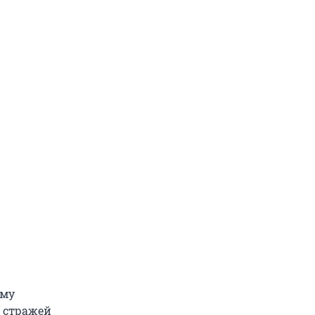
ому
а стражей