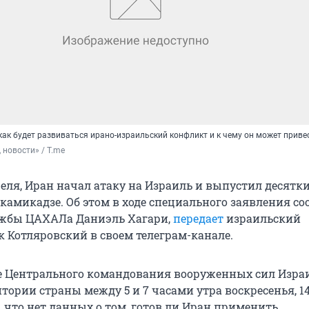
как будет развиваться ирано-израильский конфликт и к чему он может приве
 новости» / T.me
преля, Иран начал атаку на Израиль и выпустил десятк
камикадзе. Об этом в ходе специального заявления с
ужбы ЦАХАЛа Даниэль Хагари,
передает
израильский
 Котляровский в своем телеграм-канале.
е Центрального командования вооруженных сил Изра
тории страны между 5 и 7 часами утра воскресенья, 14
 что нет данных о том, готов ли Иран применить