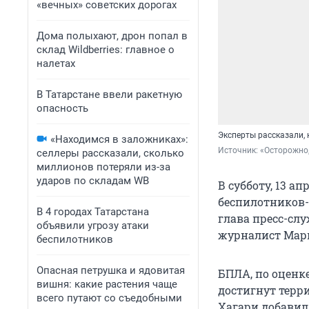
«вечных» советских дорогах
Дома полыхают, дрон попал в
склад Wildberries: главное о
налетах
В Татарстане ввели ракетную
опасность
Эксперты рассказали, 
«Находимся в заложниках»:
Источник: 
«Осторожно,
селлеры рассказали, сколько
миллионов потеряли из-за
ударов по складам WB
В субботу, 13 а
беспилотников-
В 4 городах Татарстана
глава пресс-сл
объявили угрозу атаки
журналист Марк
беспилотников
Опасная петрушка и ядовитая
БПЛА, по оценк
вишня: какие растения чаще
достигнут терри
всего путают со съедобными
Хагари добавил,