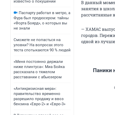
известно о покушении
В данный момен
занятия в школ
Паспарту работал в метро, а
рассчитанные н
Фура был продюсером: тайны
«Форта Боярд», о которых вы
не знали
— ХАМАС выпуст
городов. Переж
Сможете не попасться на
одной из лучших
уловки? На вопросах этого
теста спотыкаются 90 % людей
«Меня постоянно держали
ниже плинтуса»: Миа Бойка
Паники 
рассказала о тяжелом
расставании с абьюзером
«Антикризисная мера»:
правительство временно
разрешило продажу и ввоз
бензина «Евро-2» и «Евро-3»