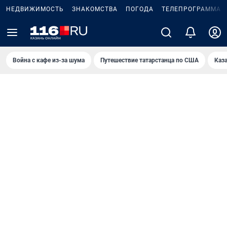
НЕДВИЖИМОСТЬ
ЗНАКОМСТВА
ПОГОДА
ТЕЛЕПРОГРАММА
Война с кафе из-за шума
Путешествие татарстанца по США
Каз