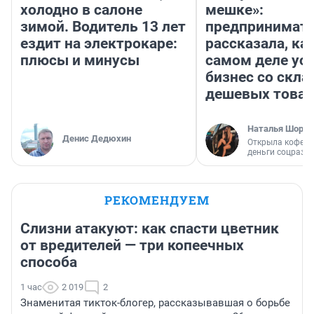
холодно в салоне
мешке»:
зимой. Водитель 13 лет
предпринимат
ездит на электрокаре:
рассказала, как
плюсы и минусы
самом деле ус
бизнес со скл
дешевых това
Наталья Шорох
Денис Дедюхин
Открыла кофейн
деньги соцразв
РЕКОМЕНДУЕМ
Слизни атакуют: как спасти цветник
от вредителей — три копеечных
способа
1 час
2 019
2
Знаменитая тикток-блогер, рассказывавшая о борьбе