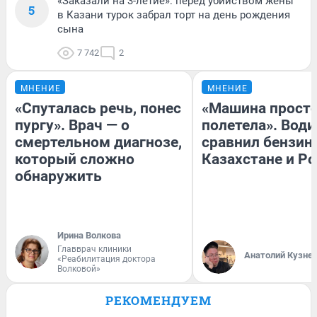
«Заказали на 3-летие»: перед убийством жены
5
в Казани турок забрал торт на день рождения
сына
7 742
2
МНЕНИЕ
МНЕНИЕ
«Спуталась речь, понес
«Машина прост
пургу». Врач — о
полетела». Води
смертельном диагнозе,
сравнил бензин
который сложно
Казахстане и Р
обнаружить
Ирина Волкова
Главврач клиники
Анатолий Кузне
«Реабилитация доктора
Волковой»
РЕКОМЕНДУЕМ