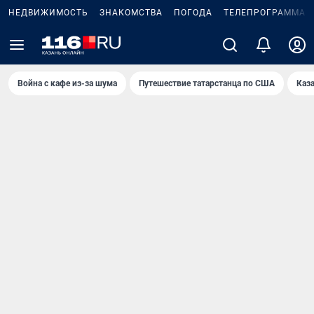
НЕДВИЖИМОСТЬ
ЗНАКОМСТВА
ПОГОДА
ТЕЛЕПРОГРАММА
Война с кафе из-за шума
Путешествие татарстанца по США
Каз