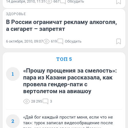
14 декабря, 2010, 11:31
667
Обсудить
ЗДОРОВЬЕ
В России ограничат рекламу алкоголя,
а сигарет – запретят
6 октября, 2010, 09:07
619
Обсудить
ТОП 5
«Прошу прощения за смелость»:
1
пара из Казани рассказала, как
провела гендер-пати с
вертолетом на авиашоу
28 295
3
«Дай бог каждый простит меня, если что не
2
так»: турок записал видеообращение после