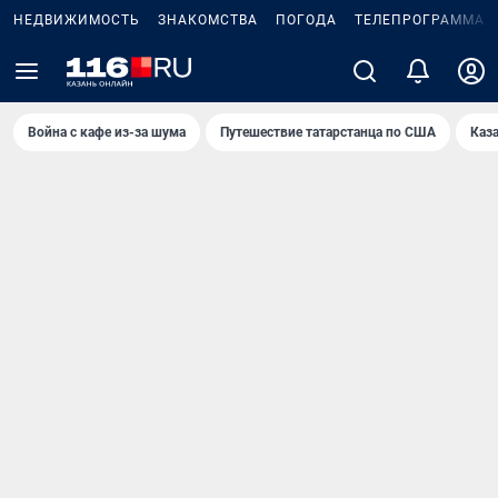
НЕДВИЖИМОСТЬ
ЗНАКОМСТВА
ПОГОДА
ТЕЛЕПРОГРАММА
Война с кафе из-за шума
Путешествие татарстанца по США
Каз