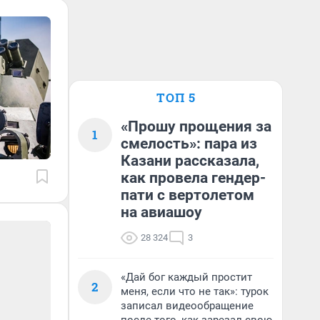
ТОП 5
«Прошу прощения за
1
смелость»: пара из
Казани рассказала,
как провела гендер-
пати с вертолетом
на авиашоу
28 324
3
«Дай бог каждый простит
2
меня, если что не так»: турок
записал видеообращение