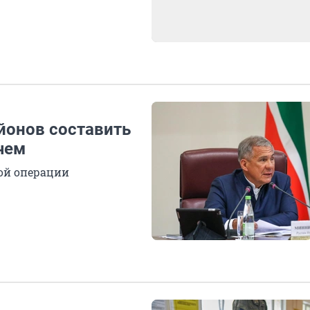
йонов составить
чем
ной операции