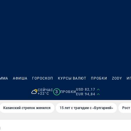
АММА
АФИША
ГОРОСКОП
КУРСЫ ВАЛЮТ
ПРОБКИ
ZODY
И
USD 82,17
СЕЙЧАС
3
ПРОБКИ
+22°C
EUR 94,84
Казанский стрелок женился
15 лет с трагедии с «Булгарией»
Рост 
М