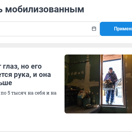
щь мобилизованным
Примен
глаз, но его
ся рука, и она
льше
о 5 тысяч на себя и на