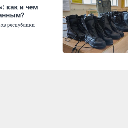
: как и чем
ванным?
нов республики