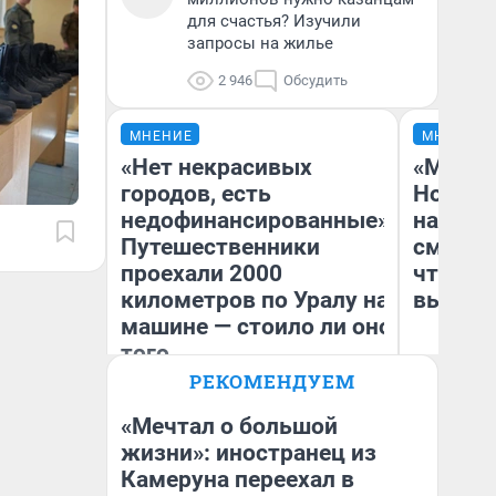
для счастья? Изучили
запросы на жилье
2 946
Обсудить
МНЕНИЕ
МНЕНИЕ
«Нет некрасивых
«Мы ви
городов, есть
Нолана
недофинансированные».
настро
Путешественники
смотре
проехали 2000
чтобы 
километров по Уралу на
выгляд
машине — стоило ли оно
того
РЕКОМЕНДУЕМ
Екатерина Литкевич
На
«Мечтал о большой
жизни»: иностранец из
Камеруна переехал в