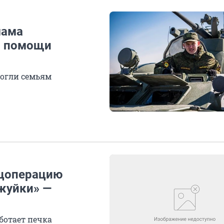
мама
 о помощи
могли семьям
ецоперацию
жуйки» —
ботает печка