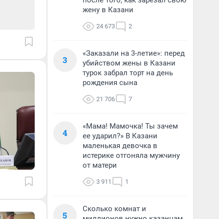
после того, как зарезал свою
жену в Казани
24 673
2
«Заказали на 3-летие»: перед
3
убийством жены в Казани
турок забрал торт на день
рождения сына
21 706
7
«Мама! Мамочка! Ты зачем
4
ее ударил?» В Казани
маленькая девочка в
истерике отгоняла мужчину
от матери
3 911
1
Сколько комнат и
5
миллионов нужно казанцам