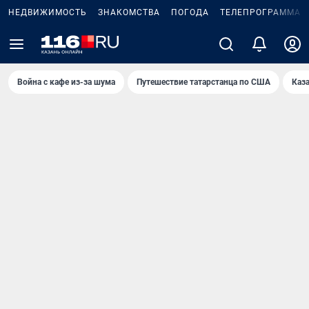
НЕДВИЖИМОСТЬ
ЗНАКОМСТВА
ПОГОДА
ТЕЛЕПРОГРАММА
Война с кафе из-за шума
Путешествие татарстанца по США
Каз