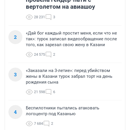
вертолетом на авиашоу
28 231
3
«Дай бог каждый простит меня, если что не
2
так»: турок записал видеообращение после
того, как зарезал свою жену в Казани
24 575
2
«Заказали на 3-летие»: перед убийством
3
жены в Казани турок забрал торт на день
рождения сына
21 598
6
Беспилотники пытались атаковать
4
логоцентр под Казанью
7 684
2