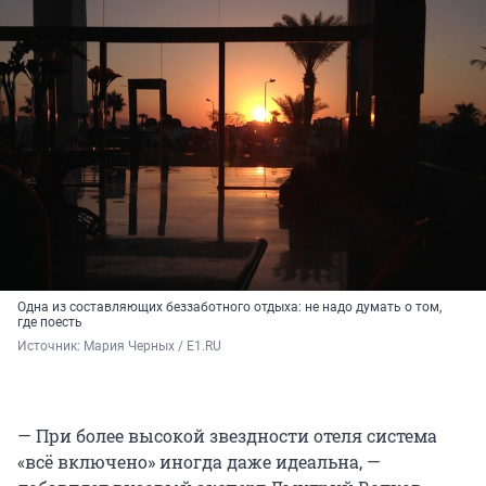
Одна из составляющих беззаботного отдыха: не надо думать о том,
где поесть
Источник: 
Мария Черных / E1.RU
— При более высокой звездности отеля система
«всё включено» иногда даже идеальна, —