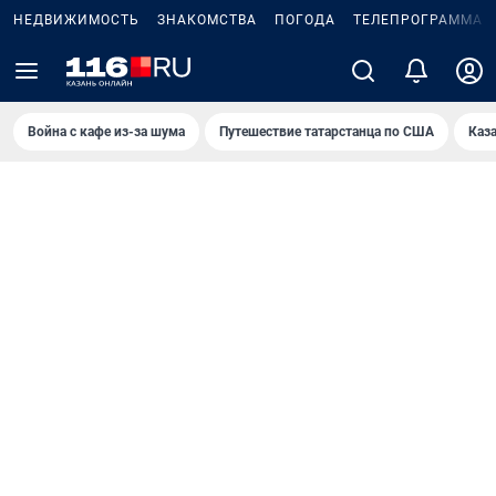
НЕДВИЖИМОСТЬ
ЗНАКОМСТВА
ПОГОДА
ТЕЛЕПРОГРАММА
Война с кафе из-за шума
Путешествие татарстанца по США
Каз