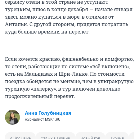
сервису отели в этой стране не уступают
турецким, плюс в конце декабря — начале января
здесь можно купаться в море, в отличие от
Антальи. С другой стороны, придется потратить
куда больше времени на перелет.
Если хочется красиво, фешенебельно и комфортно,
то отели, работающие по системе «всё включено»,
есть на Мальдивах и Шри-Ланке. По стоимости
поездка обойдется не меньше, чем в ультракрутую
турецкую «пятерку», в тур включен довольно
продолжительный перелет.
Анна Голубницкая
журналист MSK1.RU
All inclusive
Отдых в Турции
Новый год
Турция
Це