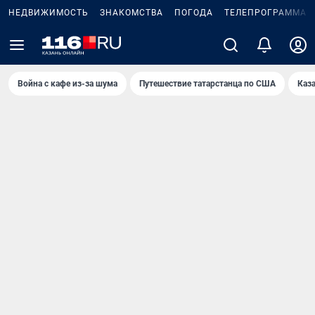
НЕДВИЖИМОСТЬ
ЗНАКОМСТВА
ПОГОДА
ТЕЛЕПРОГРАММА
Война с кафе из-за шума
Путешествие татарстанца по США
Каз