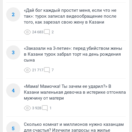
«Дай бог каждый простит меня, если что не
2
так»: турок записал видеообращение после
того, как зарезал свою жену в Казани
24 683
2
«Заказали на 3-летие»: перед убийством жены
3
в Казани турок забрал торт на день рождения
сына
21 717
7
«Мама! Мамочка! Ты зачем ее ударил?» В
4
Казани маленькая девочка в истерике отгоняла
мужчину от матери
3 928
1
Сколько комнат и миллионов нужно казанцам
5
для счастья? Изучили запросы на жилье