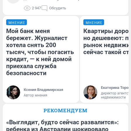
2 947
Обсудить
МНЕНИЕ
МНЕНИЕ
Мой банк меня
Квартиры доро
бережет. Журналист
но дешевеют: п
хотела снять 200
рынок недвижи
тысяч, чтобы погасить
сейчас такой с
кредит, — к ней домой
приехала служба
безопасности
Екатерина Тороп
Ксения Владимирская
директор агентст
Автор мнения
недвижимости
РЕКОМЕНДУЕМ
«Выглядит, будто сейчас развалится»:
ребенка из Австралии шокировало