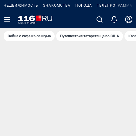
НЕДВИЖИМОСТЬ
ЗНАКОМСТВА
ПОГОДА
ТЕЛЕПРОГРАММА
Война с кафе из-за шума
Путешествие татарстанца по США
Каз