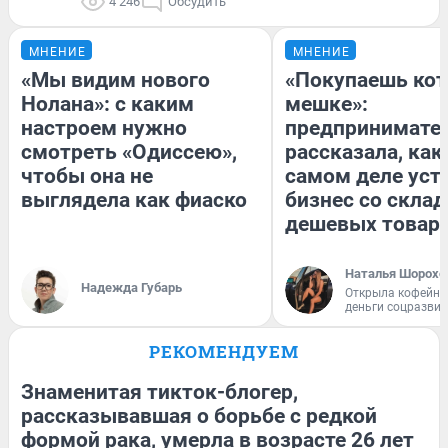
4 246
Обсудить
МНЕНИЕ
МНЕНИЕ
«Мы видим нового
«Покупаешь кот
Нолана»: с каким
мешке»:
настроем нужно
предпринимате
смотреть «Одиссею»,
рассказала, как
чтобы она не
самом деле уст
выглядела как фиаско
бизнес со скла
дешевых товар
Наталья Шорохо
Надежда Губарь
Открыла кофейну
деньги соцразви
РЕКОМЕНДУЕМ
Знаменитая тикток-блогер,
рассказывавшая о борьбе с редкой
формой рака, умерла в возрасте 26 лет