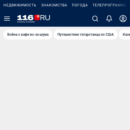
НЕДВИЖИМОСТЬ
ЗНАКОМСТВА
ПОГОДА
ТЕЛЕПРОГРАММА
Война с кафе из-за шума
Путешествие татарстанца по США
Каз