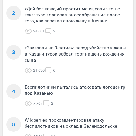
«Дай бог каждый простит меня, если что не
2
так»: турок записал видеообращение после
того, как зарезал свою жену в Казани
24 601
2
«Заказали на 3-летие»: перед убийством жены
3
в Казани турок забрал торт на день рождения
сына
21 630
6
Беспилотники пытались атаковать логоцентр
4
под Казанью
7 707
2
Wildberries прокомментировал атаку
5
беспилотников на склад в Зеленодольске