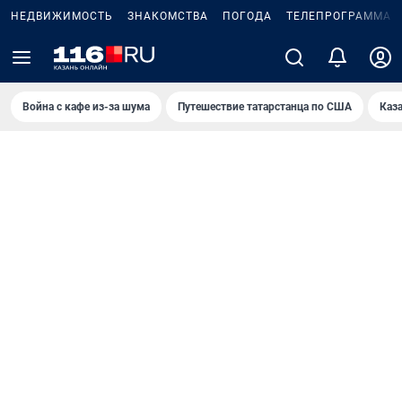
НЕДВИЖИМОСТЬ
ЗНАКОМСТВА
ПОГОДА
ТЕЛЕПРОГРАММА
Война с кафе из-за шума
Путешествие татарстанца по США
Каз