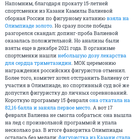
Напомним, благодаря прокату 15-летней
спортсменки из Казани Камилы Валиевой
сборная России по фигурному катанию
взяла на
Олимпиаде золото
. Но сразу после победы
разгорелся скандал: допинг-проба Валиевой
оказалась положительной. Но анализы были
взяты еще в декабре 2021 года. В организме
спортсменки нашли
небольшую дозу лекарства
для сердца триметазидин
. МОК церемонию
награждения российских фигуристов отменил.
Более того, комитет хотел отстранить Валиеву от
участия в Олимпиаде, но спортивный суд всё же
допустил фигуристку до личных соревнований.
Короткую программу 15 февраля
она откатала на
82,16 балла и заняла первое место
. А вот 17
февраля Валиева не смогла собраться: она вышла
на лед с произвольной программой и упала
несколько раз. В итоге фаворитка Олимпиады
осталась без медали:
фигуристка из Казани стала