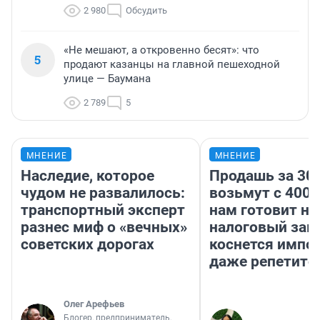
2 980
Обсудить
«Не мешают, а откровенно бесят»: что
5
продают казанцы на главной пешеходной
улице — Баумана
2 789
5
МНЕНИЕ
МНЕНИЕ
Наследие, которое
Продашь за 300
чудом не развалилось:
возьмут с 4000
транспортный эксперт
нам готовит н
разнес миф о «вечных»
налоговый зако
советских дорогах
коснется импор
даже репетито
Олег Арефьев
Блогер, предприниматель,