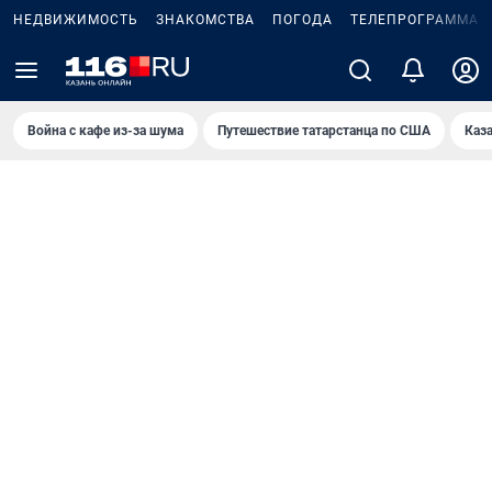
НЕДВИЖИМОСТЬ
ЗНАКОМСТВА
ПОГОДА
ТЕЛЕПРОГРАММА
Война с кафе из-за шума
Путешествие татарстанца по США
Каз