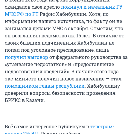
скандалов свое кресло
покинул и начальник ГУ
МЧС РФ по РТ
Рафис Хабибуллин. Хотя, по
информации нашего источника, по факту он не
занимался делами МЧС с октября. Отметим, что
он возглавлял ведомство аж 16 лет. В отличие от
своих бывших подчиненных Хабибуллин не
попал под уголовное преследование, лишь
получил выговор
от федерального руководства за
«утаивание недостатков» и «предоставление
недостоверных сведений». В начале этого года
экс-министр получил новое назначение — стал
помощником главы республики
. Хабибуллину
доверили вопросы безопасности проведения
БРИКС в Казани.
Всё самое интересное публикуем в
телеграм-
канале 116.RU
. Подписывайтесь!