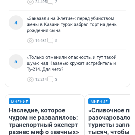
24 495
2
«Заказали на 3-летие»: перед убийством
4
жены в Казани турок забрал торт на день
рождения сына
16 631
5
«Только отменили опасность, и тут такой
5
шум»: над Казанью кружат истребитель и
Ту-214. Для чего?
12 214
3
МНЕНИЕ
МНЕНИЕ
Наследие, которое
«Сливочное пи
чудом не развалилось:
разочаровало»
транспортный эксперт
туристы запла
разнес миф о «вечных»
тысяч, чтобы 