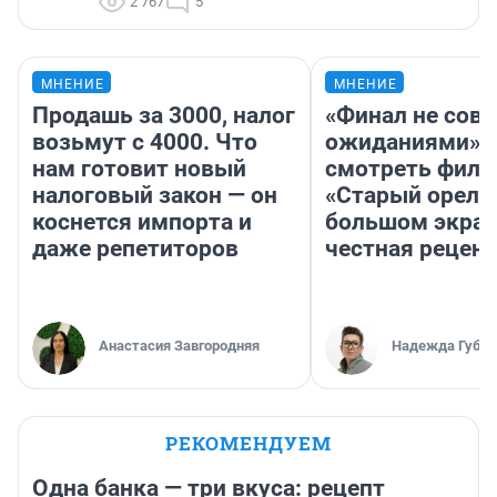
2 767
5
МНЕНИЕ
МНЕНИЕ
Продашь за 3000, налог
«Финал не совп
возьмут с 4000. Что
ожиданиями»: 
нам готовит новый
смотреть фил
налоговый закон — он
«Старый орел» 
коснется импорта и
большом экран
даже репетиторов
честная рецен
Анастасия Завгородняя
Надежда Губар
РЕКОМЕНДУЕМ
Одна банка — три вкуса: рецепт