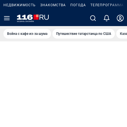
НЕДВИЖИМОСТЬ
ЗНАКОМСТВА
ПОГОДА
ТЕЛЕПРОГРАММА
Война с кафе из-за шума
Путешествие татарстанца по США
Каз