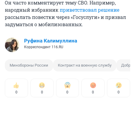
Он часто комментирует тему СВО. Например,
народный избранник
приветствовал решение
рассылать повестки через «Госуслуги» и призвал
задуматься о мобилизованных.
Руфина Калимуллина
Корреспондент 116.RU
Минобороны России
Контракт на военную службу
Добров
0
0
0
0
0