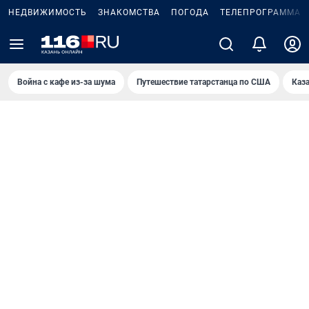
НЕДВИЖИМОСТЬ
ЗНАКОМСТВА
ПОГОДА
ТЕЛЕПРОГРАММА
Война с кафе из-за шума
Путешествие татарстанца по США
Каз