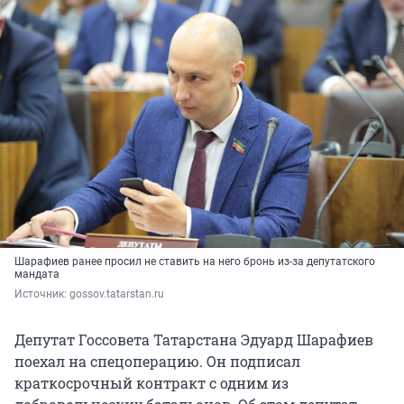
Шарафиев ранее просил не ставить на него бронь из-за депутатского
мандата
Источник: 
gossov.tatarstan.ru
Депутат Госсовета Татарстана Эдуард Шарафиев
поехал на спецоперацию. Он подписал
краткосрочный контракт с одним из