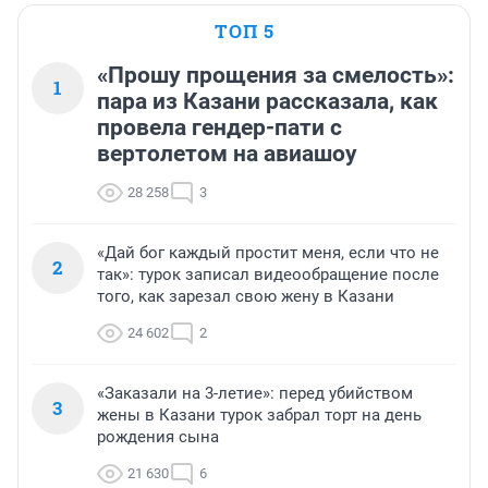
ТОП 5
«Прошу прощения за смелость»:
1
пара из Казани рассказала, как
провела гендер-пати с
вертолетом на авиашоу
28 258
3
«Дай бог каждый простит меня, если что не
2
так»: турок записал видеообращение после
того, как зарезал свою жену в Казани
24 602
2
«Заказали на 3-летие»: перед убийством
3
жены в Казани турок забрал торт на день
рождения сына
21 630
6