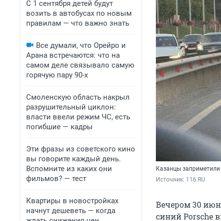
С 1 сентября детей будут
возить в автобусах по новым
правилам — что важно знать
Все думали, что Орейро и
Арана встречаются: что на
самом деле связывало самую
горячую пару 90-х
Смоленскую область накрыл
разрушительный циклон:
власти ввели режим ЧС, есть
погибшие — кадры
Эти фразы из советского кино
вы говорите каждый день.
Вспомните из каких они
Казанцы заприметили 
фильмов? — тест
Источник: 
116.RU
Квартиры в новостройках
Вечером 30 июня
начнут дешеветь — когда
синий Porsche в
ждать снижения цен