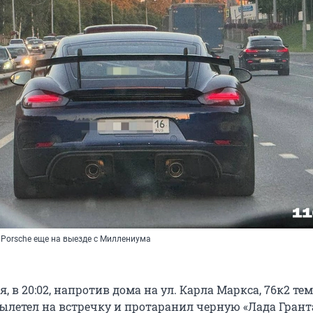
Porsche еще на выезде с Миллениума
, в 20:02, напротив дома на ул. Карла Маркса, 76к2 те
ылетел на встречку и протаранил черную «Лада Гранта