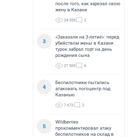
после того, как зарезал свою
жену в Казани
24 555
2
«Заказали на 3-летие»: перед
3
убийством жены в Казани
турок забрал торт на день
рождения сына
21 569
6
Беспилотники пытались
4
атаковать логоцентр под
Казанью
7 672
2
Wildberries
5
прокомментировал атаку
беспилотников на склад в