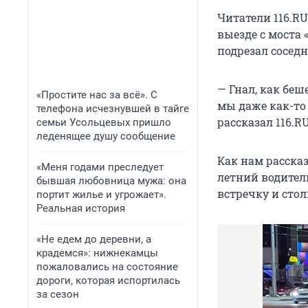
Читатели 116.RU
выезде с моста
подрезал сосед
— Гнал, как беш
«Простите нас за всё». С
мы даже как-то
телефона исчезнувшей в тайге
рассказал 116.R
семьи Усольцевых пришло
леденящее душу сообщение
Как нам расска
«Меня годами преследует
летний водитель
бывшая любовница мужа: она
встречку и стол
портит жилье и угрожает».
Реальная история
«Не едем до деревни, а
крадемся»: нижнекамцы
пожаловались на состояние
дороги, которая испортилась
за сезон