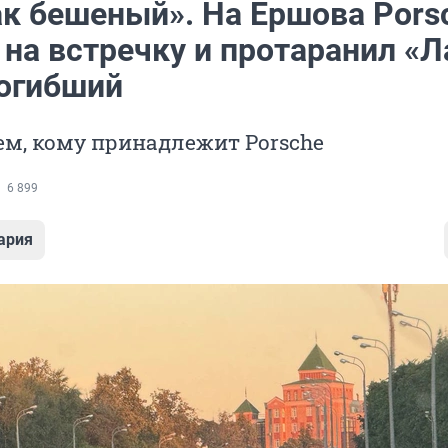
ак бешеный». На Ершова Pors
 на встречку и протаранил «Л
погибший
м, кому принадлежит Porsche
6 899
ария