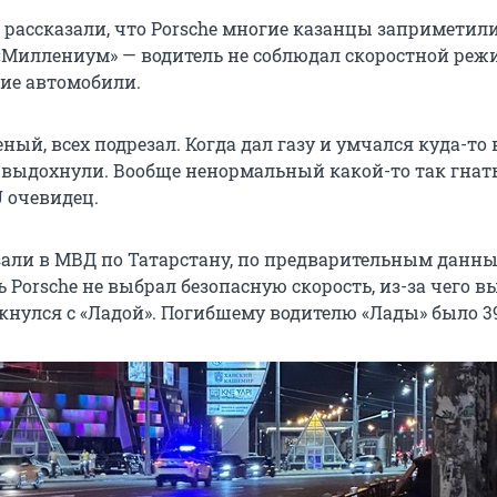
 рассказали, что Porsche многие казанцы заприметил
 «Миллениум» — водитель не соблюдал скоростной реж
ние автомобили.
еный, всех подрезал. Когда дал газу и умчался куда-то 
 выдохнули. Вообще ненормальный какой-то так гнать
U очевидец.
зали в МВД по Татарстану, по предварительным данны
 Porsche не выбрал безопасную скорость, из-за чего в
кнулся с «Ладой». Погибшему водителю «Лады» было 39