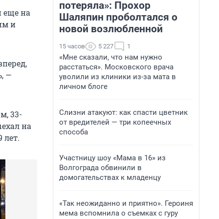
потеряла»: Прохор
и еще на
Шаляпин проболтался о
им и
новой возлюбленной
15 часов
5 227
1
«Мне сказали, что нам нужно
вперед,
расстаться». Московского врача
, —
уволили из клиники из-за мата в
личном блоге
Слизни атакуют: как спасти цветник
м, 33-
от вредителей — три копеечных
ыехал на
способа
 лет.
Участницу шоу «Мама в 16» из
Волгограда обвинили в
домогательствах к младенцу
«Так неожиданно и приятно». Героиня
мема вспомнила о съемках с гуру