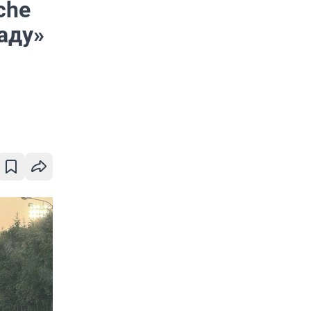
che
аду»