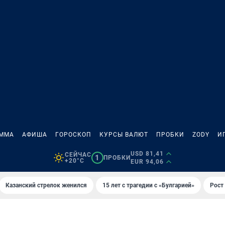
АММА
АФИША
ГОРОСКОП
КУРСЫ ВАЛЮТ
ПРОБКИ
ZODY
И
USD 81,41
СЕЙЧАС
1
ПРОБКИ
+20°C
EUR 94,06
Казанский стрелок женился
15 лет с трагедии с «Булгарией»
Рост 