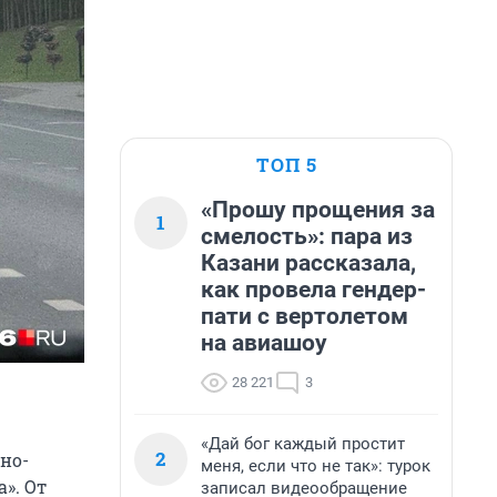
ТОП 5
«Прошу прощения за
1
смелость»: пара из
Казани рассказала,
как провела гендер-
пати с вертолетом
на авиашоу
28 221
3
«Дай бог каждый простит
2
мно-
меня, если что не так»: турок
». От
записал видеообращение