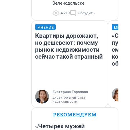
Зеленодольске
4 210
Обсудить
МНЕНИЕ
МНЕНИ
Квартиры дорожают,
«Спут
но дешевеют: почему
пургу»
рынок недвижимости
смерт
сейчас такой странный
котор
обнар
Екатерина Торопова
директор агентства
недвижимости
РЕКОМЕНДУЕМ
«Четырех мужей