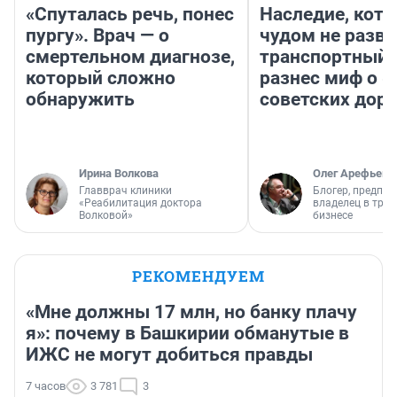
«Спуталась речь, понес
Наследие, кото
пургу». Врач — о
чудом не разва
смертельном диагнозе,
транспортный 
который сложно
разнес миф о 
обнаружить
советских доро
Ирина Волкова
Олег Арефьев
Главврач клиники
Блогер, предпри
«Реабилитация доктора
владелец в тра
Волковой»
бизнесе
РЕКОМЕНДУЕМ
«Мне должны 17 млн, но банку плачу
я»: почему в Башкирии обманутые в
ИЖС не могут добиться правды
7 часов
3 781
3