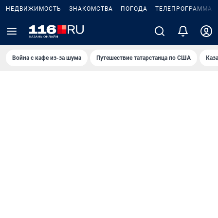
НЕДВИЖИМОСТЬ
ЗНАКОМСТВА
ПОГОДА
ТЕЛЕПРОГРАММА
Война с кафе из-за шума
Путешествие татарстанца по США
Каз