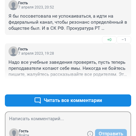
Гость
7 апреля 2023, 20:52
Я бы посоветовала не успокаиваться, а идти на 
федеральный канал, чтобы резонанс определённый в 
обществе был. И в СК РФ. Прокуратура РТ 
ограничится полумерами. Все останутся на своих 
+0
–1
местах и не понесут никаких уголовных наказаний. А 
родители двух мальчиков заплатили слишком 
Гость
дорогую цену, чтоб всё осталось так. Прокуратура 
7 апреля 2023, 19:28
всегда только палки в колёса вставляет 
Надо все учебные заведения проверять, пусть теперь 
Следственному комитету.
преподаватели копают себе ямы. Никогда не бойтесь 
пишите, жалуйтесь рассказывайте все родителям. Это 
тюрьма или учебное заведение их
+0
–1
Читать все комментарии
Гость
Отправить
Войти