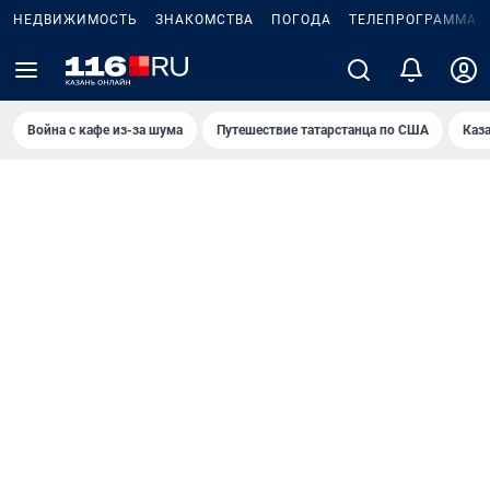
НЕДВИЖИМОСТЬ
ЗНАКОМСТВА
ПОГОДА
ТЕЛЕПРОГРАММА
Война с кафе из-за шума
Путешествие татарстанца по США
Каз