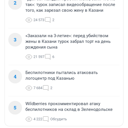
2
так»: турок записал видеообращение после
того, как зарезал свою жену в Казани
24 573
2
«Заказали на 3-летие»: перед убийством
3
жены в Казани турок забрал торт на день
рождения сына
21 597
6
Беспилотники пытались атаковать
4
логоцентр под Казанью
7 684
2
Wildberries прокомментировал атаку
5
беспилотников на склад в Зеленодольске
4 222
Обсудить