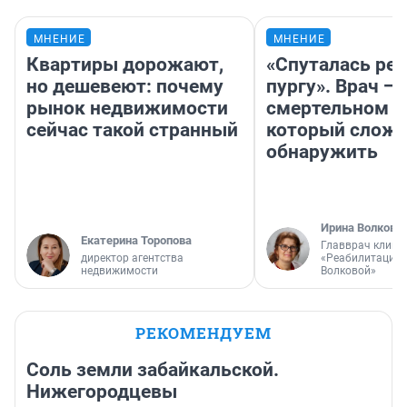
МНЕНИЕ
МНЕНИЕ
Квартиры дорожают,
«Спуталась реч
но дешевеют: почему
пургу». Врач — 
рынок недвижимости
смертельном д
сейчас такой странный
который слож
обнаружить
Ирина Волкова
Екатерина Торопова
Главврач клини
директор агентства
«Реабилитация 
недвижимости
Волковой»
РЕКОМЕНДУЕМ
Соль земли забайкальской.
Нижегородцевы