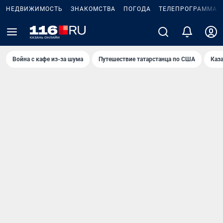
НЕДВИЖИМОСТЬ
ЗНАКОМСТВА
ПОГОДА
ТЕЛЕПРОГРАММА
Война с кафе из-за шума
Путешествие татарстанца по США
Каз