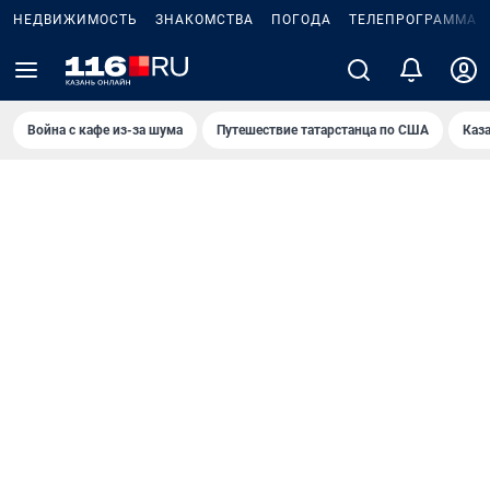
НЕДВИЖИМОСТЬ
ЗНАКОМСТВА
ПОГОДА
ТЕЛЕПРОГРАММА
Война с кафе из-за шума
Путешествие татарстанца по США
Каз