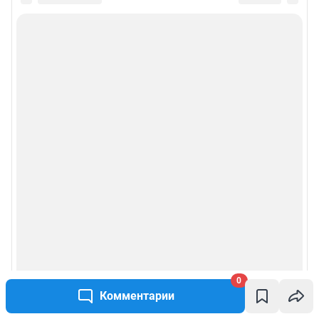
Информация об ограничениях
Политика использования cookies
Рекомендательные системы
Политика конфиденциальности и обработки персональных данных и
правила использования сайта
© ООО «Сеть городских порталов»
© ООО «Интернет Технологии»
0
Комментарии