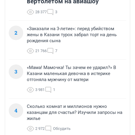
вертолетом на авиашоу
28 377
3
«Заказали на 3-летие»: перед убийством
2
жены в Казани турок забрал торт на день
рождения сына
21 766
7
«Мама! Мамочка! Ты зачем ее ударил?» В
3
Казани маленькая девочка в истерике
отгоняла мужчину от матери
3 981
1
Сколько комнат и миллионов нужно
4
казанцам для счастья? Изучили запросы на
жилье
2 972
Обсудить