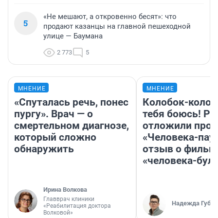
«Не мешают, а откровенно бесят»: что
5
продают казанцы на главной пешеходной
улице — Баумана
2 773
5
МНЕНИЕ
МНЕНИЕ
«Спуталась речь, понес
Колобок-колобо
пургу». Врач — о
тебя боюсь! Ра
смертельном диагнозе,
отложили прок
который сложно
«Человека-пау
обнаружить
отзыв о фильм
«человека-бул
Ирина Волкова
Главврач клиники
Надежда Губар
«Реабилитация доктора
Волковой»