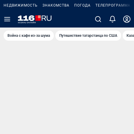
НЕДВИЖИМОСТЬ
ЗНАКОМСТВА
ПОГОДА
ТЕЛЕПРОГРАММА
Война с кафе из-за шума
Путешествие татарстанца по США
Каз