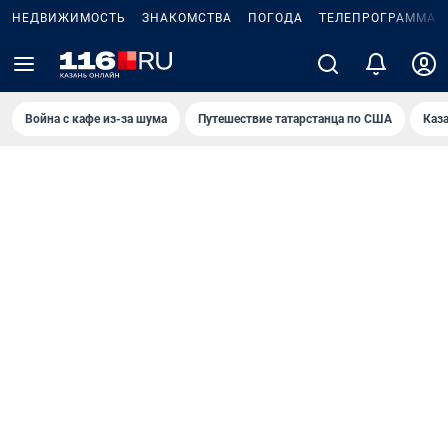
НЕДВИЖИМОСТЬ
ЗНАКОМСТВА
ПОГОДА
ТЕЛЕПРОГРАММА
Война с кафе из-за шума
Путешествие татарстанца по США
Каз