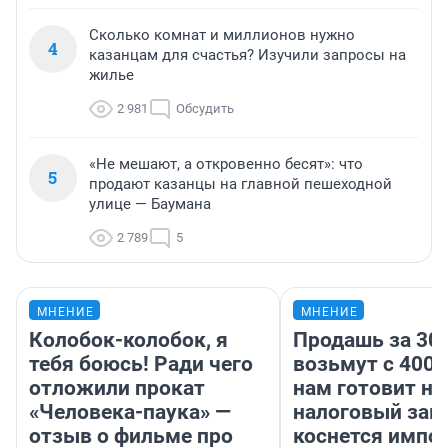
Сколько комнат и миллионов нужно
4
казанцам для счастья? Изучили запросы на
жилье
2 981
Обсудить
«Не мешают, а откровенно бесят»: что
5
продают казанцы на главной пешеходной
улице — Баумана
2 789
5
МНЕНИЕ
МНЕНИЕ
Колобок-колобок, я
Продашь за 300
тебя боюсь! Ради чего
возьмут с 4000
отложили прокат
нам готовит н
«Человека-паука» —
налоговый зако
отзыв о фильме про
коснется импор