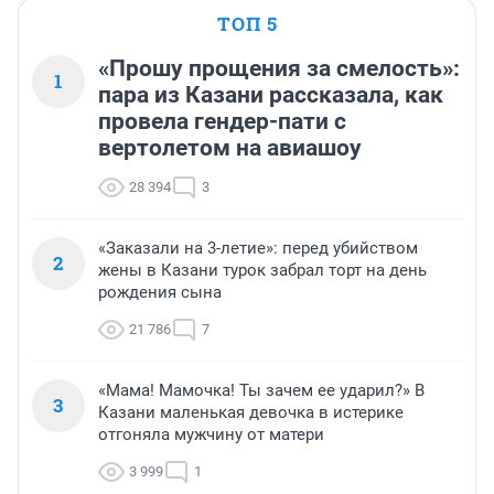
ТОП 5
«Прошу прощения за смелость»:
1
пара из Казани рассказала, как
провела гендер-пати с
вертолетом на авиашоу
28 394
3
«Заказали на 3-летие»: перед убийством
2
жены в Казани турок забрал торт на день
рождения сына
21 786
7
«Мама! Мамочка! Ты зачем ее ударил?» В
3
Казани маленькая девочка в истерике
отгоняла мужчину от матери
3 999
1