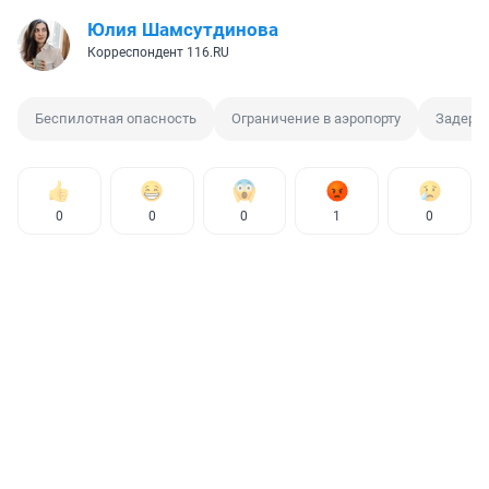
Юлия Шамсутдинова
Корреспондент 116.RU
Беспилотная опасность
Ограничение в аэропорту
Задерж
0
0
0
1
0