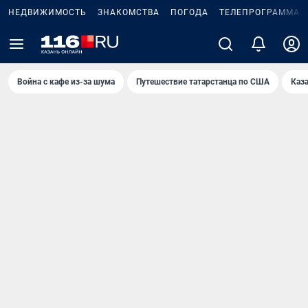
НЕДВИЖИМОСТЬ
ЗНАКОМСТВА
ПОГОДА
ТЕЛЕПРОГРАММА
Война с кафе из-за шума
Путешествие татарстанца по США
Каз