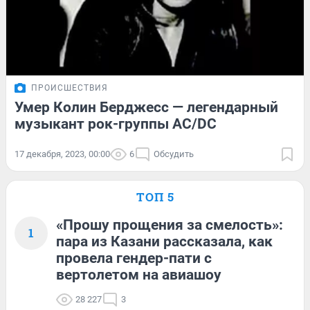
ПРОИСШЕСТВИЯ
Умер Колин Берджесс — легендарный
музыкант рок-группы AC/DC
17 декабря, 2023, 00:00
6
Обсудить
ТОП 5
«Прошу прощения за смелость»:
1
пара из Казани рассказала, как
провела гендер-пати с
вертолетом на авиашоу
28 227
3