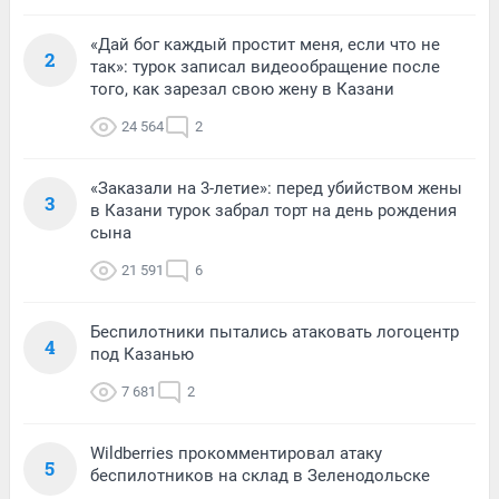
«Дай бог каждый простит меня, если что не
2
так»: турок записал видеообращение после
того, как зарезал свою жену в Казани
24 564
2
«Заказали на 3-летие»: перед убийством жены
3
в Казани турок забрал торт на день рождения
сына
21 591
6
Беспилотники пытались атаковать логоцентр
4
под Казанью
7 681
2
Wildberries прокомментировал атаку
5
беспилотников на склад в Зеленодольске