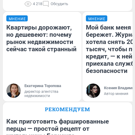
4 218
Обсудить
МНЕНИЕ
МНЕНИЕ
Квартиры дорожают,
Мой банк меня
но дешевеют: почему
бережет. Журн
рынок недвижимости
хотела снять 20
сейчас такой странный
тысяч, чтобы п
кредит, — к ней
приехала служб
безопасности
Екатерина Торопова
Ксения Владими
директор агентства
Автор мнения
недвижимости
РЕКОМЕНДУЕМ
Как приготовить фаршированные
перцы — простой рецепт от