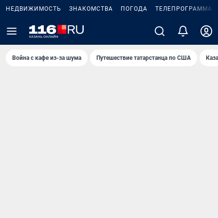
НЕДВИЖИМОСТЬ
ЗНАКОМСТВА
ПОГОДА
ТЕЛЕПРОГРАММА
Война с кафе из-за шума
Путешествие татарстанца по США
Каз