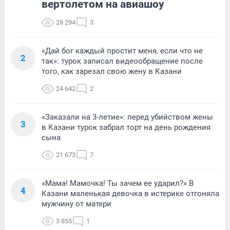
вертолетом на авиашоу
28 294
3
«Дай бог каждый простит меня, если что не
2
так»: турок записал видеообращение после
того, как зарезал свою жену в Казани
24 642
2
«Заказали на 3-летие»: перед убийством жены
3
в Казани турок забрал торт на день рождения
сына
21 673
7
«Мама! Мамочка! Ты зачем ее ударил?» В
4
Казани маленькая девочка в истерике отгоняла
мужчину от матери
3 855
1