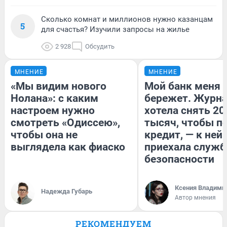
Сколько комнат и миллионов нужно казанцам
5
для счастья? Изучили запросы на жилье
2 928
Обсудить
МНЕНИЕ
МНЕНИЕ
«Мы видим нового
Мой банк меня
Нолана»: с каким
бережет. Журн
настроем нужно
хотела снять 20
смотреть «Одиссею»,
тысяч, чтобы п
чтобы она не
кредит, — к ней
выглядела как фиаско
приехала служб
безопасности
Ксения Владими
Надежда Губарь
Автор мнения
РЕКОМЕНДУЕМ