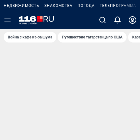
НЕДВИЖИМОСТЬ
ЗНАКОМСТВА
ПОГОДА
ТЕЛЕПРОГРАММА
Война с кафе из-за шума
Путешествие татарстанца по США
Каз