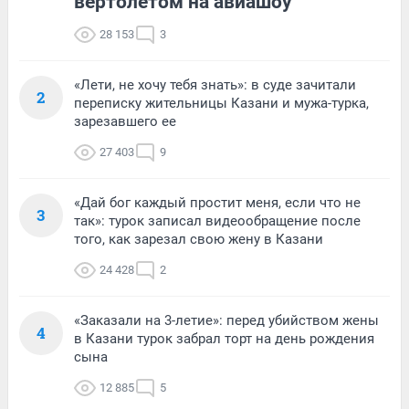
вертолетом на авиашоу
28 153
3
«Лети, не хочу тебя знать»: в суде зачитали
2
переписку жительницы Казани и мужа-турка,
зарезавшего ее
27 403
9
«Дай бог каждый простит меня, если что не
3
так»: турок записал видеообращение после
того, как зарезал свою жену в Казани
24 428
2
«Заказали на 3-летие»: перед убийством жены
4
в Казани турок забрал торт на день рождения
сына
12 885
5