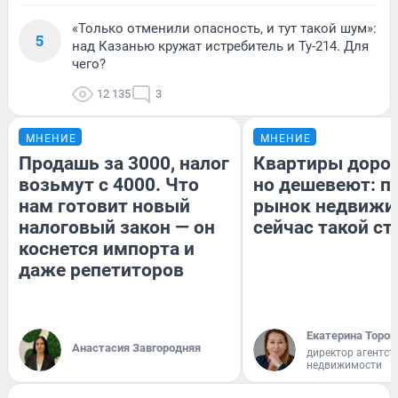
«Только отменили опасность, и тут такой шум»:
5
над Казанью кружат истребитель и Ту-214. Для
чего?
12 135
3
МНЕНИЕ
МНЕНИЕ
Продашь за 3000, налог
Квартиры доро
возьмут с 4000. Что
но дешевеют: п
нам готовит новый
рынок недвижи
налоговый закон — он
сейчас такой с
коснется импорта и
даже репетиторов
Екатерина Тороп
Анастасия Завгородняя
директор агентст
недвижимости