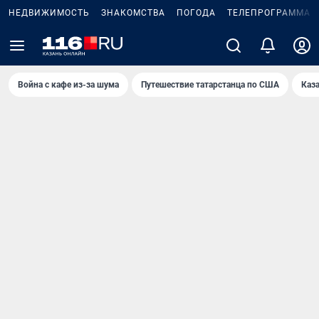
НЕДВИЖИМОСТЬ
ЗНАКОМСТВА
ПОГОДА
ТЕЛЕПРОГРАММА
Война с кафе из-за шума
Путешествие татарстанца по США
Каз