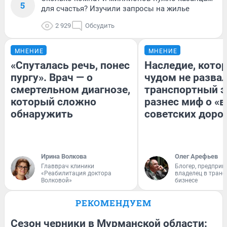
5
для счастья? Изучили запросы на жилье
2 929
Обсудить
МНЕНИЕ
МНЕНИЕ
«Спуталась речь, понес
Наследие, кото
пургу». Врач — о
чудом не разва
смертельном диагнозе,
транспортный э
который сложно
разнес миф о «
обнаружить
советских доро
Ирина Волкова
Олег Арефьев
Главврач клиники
Блогер, предприн
«Реабилитация доктора
владелец в тран
Волковой»
бизнесе
РЕКОМЕНДУЕМ
Сезон черники в Мурманской области: