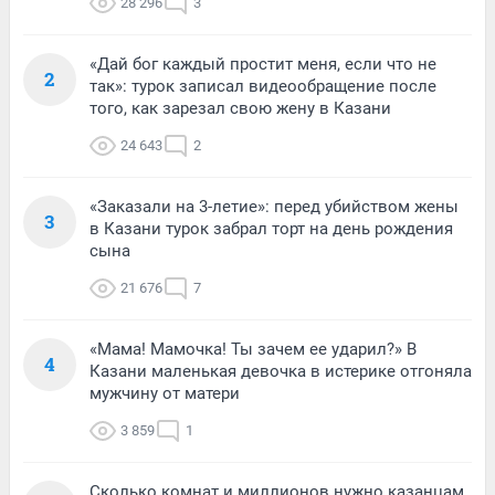
28 296
3
«Дай бог каждый простит меня, если что не
2
так»: турок записал видеообращение после
того, как зарезал свою жену в Казани
24 643
2
«Заказали на 3-летие»: перед убийством жены
3
в Казани турок забрал торт на день рождения
сына
21 676
7
«Мама! Мамочка! Ты зачем ее ударил?» В
4
Казани маленькая девочка в истерике отгоняла
мужчину от матери
3 859
1
Сколько комнат и миллионов нужно казанцам