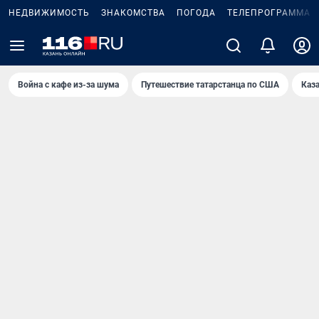
НЕДВИЖИМОСТЬ
ЗНАКОМСТВА
ПОГОДА
ТЕЛЕПРОГРАММА
Война с кафе из-за шума
Путешествие татарстанца по США
Каз