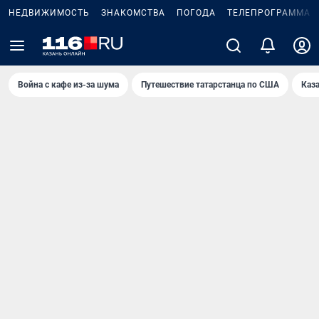
НЕДВИЖИМОСТЬ
ЗНАКОМСТВА
ПОГОДА
ТЕЛЕПРОГРАММА
Война с кафе из-за шума
Путешествие татарстанца по США
Каз