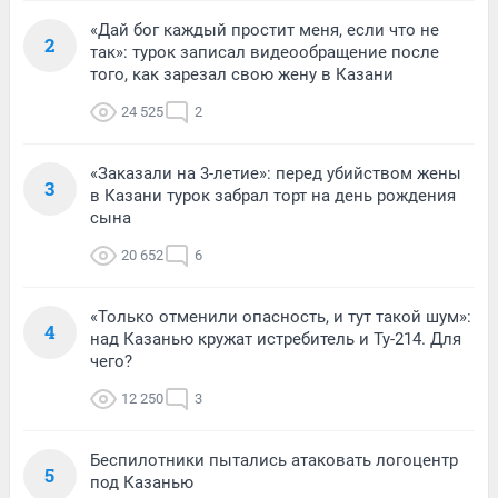
«Дай бог каждый простит меня, если что не
2
так»: турок записал видеообращение после
того, как зарезал свою жену в Казани
24 525
2
«Заказали на 3-летие»: перед убийством жены
3
в Казани турок забрал торт на день рождения
сына
20 652
6
«Только отменили опасность, и тут такой шум»:
4
над Казанью кружат истребитель и Ту-214. Для
чего?
12 250
3
Беспилотники пытались атаковать логоцентр
5
под Казанью