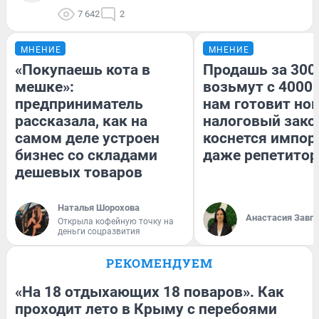
7 642
2
МНЕНИЕ
МНЕНИЕ
«Покупаешь кота в
Продашь за 3000
мешке»:
возьмут с 4000.
предприниматель
нам готовит но
рассказала, как на
налоговый зако
самом деле устроен
коснется импор
бизнес со складами
даже репетитор
дешевых товаров
Наталья Шорохова
Анастасия Завг
Открыла кофейную точку на
деньги соцразвития
РЕКОМЕНДУЕМ
«На 18 отдыхающих 18 поваров». Как
проходит лето в Крыму с перебоями