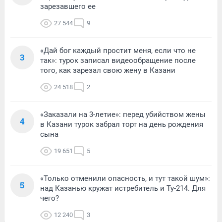
зарезавшего ее
27 544
9
«Дай бог каждый простит меня, если что не
3
так»: турок записал видеообращение после
того, как зарезал свою жену в Казани
24 518
2
«Заказали на 3-летие»: перед убийством жены
4
в Казани турок забрал торт на день рождения
сына
19 651
5
«Только отменили опасность, и тут такой шум»:
5
над Казанью кружат истребитель и Ту-214. Для
чего?
12 240
3