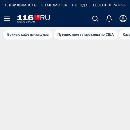
НЕДВИЖИМОСТЬ
ЗНАКОМСТВА
ПОГОДА
ТЕЛЕПРОГРАММА
Война с кафе из-за шума
Путешествие татарстанца по США
Каз