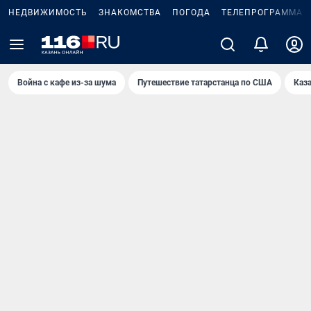
НЕДВИЖИМОСТЬ
ЗНАКОМСТВА
ПОГОДА
ТЕЛЕПРОГРАММА
Война с кафе из-за шума
Путешествие татарстанца по США
Каз