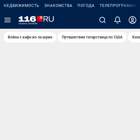
НЕДВИЖИМОСТЬ
ЗНАКОМСТВА
ПОГОДА
ТЕЛЕПРОГРАММА
Война с кафе из-за шума
Путешествие татарстанца по США
Каз