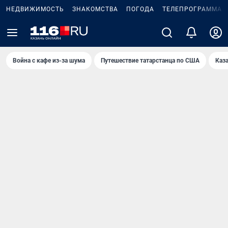
НЕДВИЖИМОСТЬ
ЗНАКОМСТВА
ПОГОДА
ТЕЛЕПРОГРАММА
Война с кафе из-за шума
Путешествие татарстанца по США
Каз